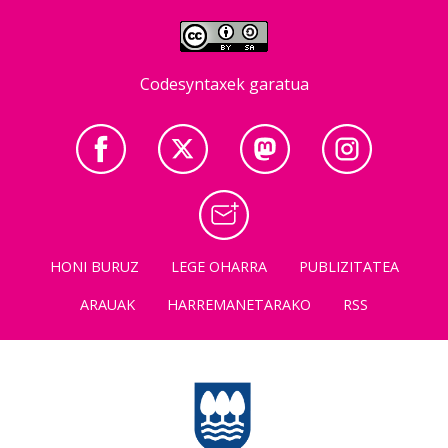
Codesyntaxek garatua
HONI BURUZ
LEGE OHARRA
PUBLIZITATEA
ARAUAK
HARREMANETARAKO
RSS