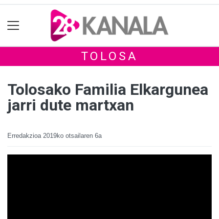
TOLOSA
Tolosako Familia Elkargunea
jarri dute martxan
Erredakzioa
2019ko otsailaren 6a