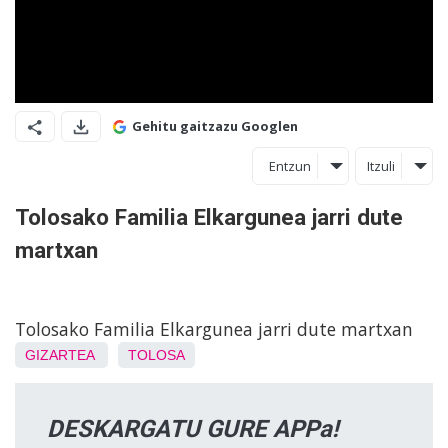
Gehitu gaitzazu Googlen
Entzun
Itzuli
Tolosako Familia Elkargunea jarri dute
martxan
Tolosako Familia Elkargunea jarri dute martxan
GIZARTEA
TOLOSA
DESKARGATU GURE APPa!