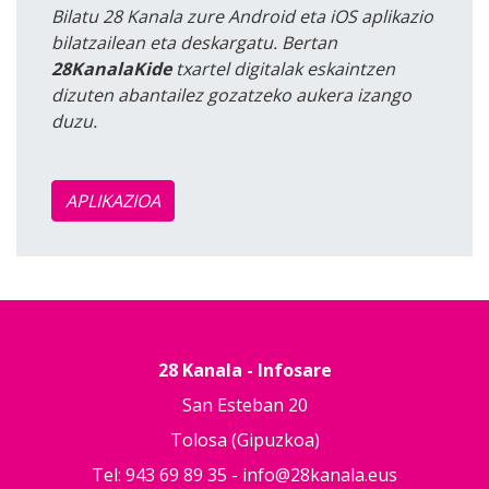
Bilatu 28 Kanala zure Android eta iOS aplikazio
bilatzailean eta deskargatu. Bertan
28KanalaKide
txartel digitalak eskaintzen
dizuten abantailez gozatzeko aukera izango
duzu.
APLIKAZIOA
28 Kanala - Infosare
San Esteban 20
Tolosa (Gipuzkoa)
Tel: 943 69 89 35 -
info@28kanala.eus