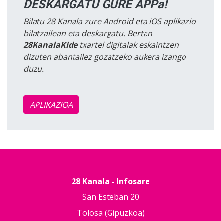
DESKARGATU GURE APPa!
Bilatu 28 Kanala zure Android eta iOS aplikazio
bilatzailean eta deskargatu. Bertan
28KanalaKide
txartel digitalak eskaintzen
dizuten abantailez gozatzeko aukera izango
duzu.
APLIKAZIOA
28 Kanala - Infosare
San Esteban 20
Tolosa (Gipuzkoa)