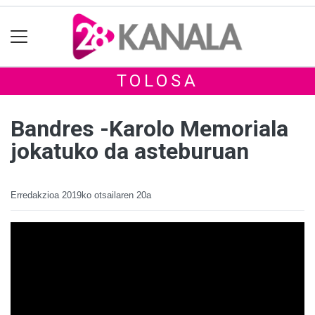
TOLOSA
Bandres -Karolo Memoriala
jokatuko da asteburuan
Erredakzioa
2019ko otsailaren 20a