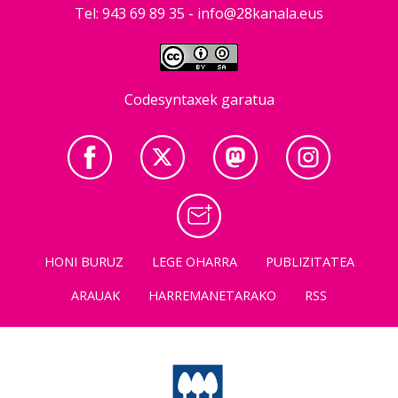
Tel: 943 69 89 35 -
info@28kanala.eus
Codesyntaxek garatua
HONI BURUZ
LEGE OHARRA
PUBLIZITATEA
ARAUAK
HARREMANETARAKO
RSS