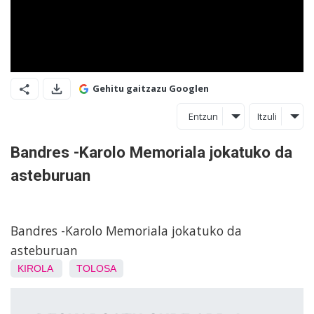
Gehitu gaitzazu Googlen
Entzun
Itzuli
Bandres -Karolo Memoriala jokatuko da
asteburuan
Bandres -Karolo Memoriala jokatuko da
asteburuan
KIROLA
TOLOSA