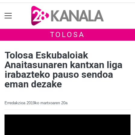
TOLOSA
Tolosa Eskubaloiak
Anaitasunaren kantxan liga
irabazteko pauso sendoa
eman dezake
Erredakzioa
2019ko martxoaren 20a