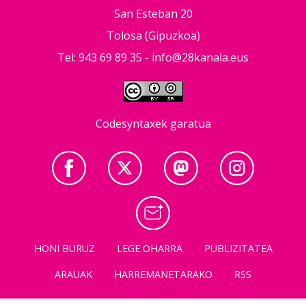
San Esteban 20
Tolosa (Gipuzkoa)
Tel: 943 69 89 35 -
info@28kanala.eus
Codesyntaxek garatua
HONI BURUZ
LEGE OHARRA
PUBLIZITATEA
ARAUAK
HARREMANETARAKO
RSS