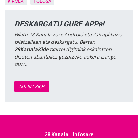
KIROLA
TOLOSA
DESKARGATU GURE APPa!
Bilatu 28 Kanala zure Android eta iOS aplikazio
bilatzailean eta deskargatu. Bertan
28KanalaKide
txartel digitalak eskaintzen
dizuten abantailez gozatzeko aukera izango
duzu.
APLIKAZIOA
28 Kanala - Infosare