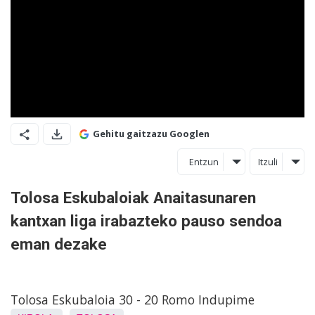
Gehitu gaitzazu Googlen
Entzun
Itzuli
Tolosa Eskubaloiak Anaitasunaren
kantxan liga irabazteko pauso sendoa
eman dezake
Tolosa Eskubaloia 30 - 20 Romo Indupime