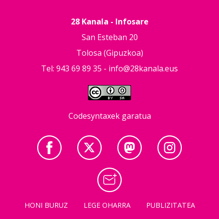
28 Kanala - Infosare
San Esteban 20
Tolosa (Gipuzkoa)
Tel: 943 69 89 35 -
info@28kanala.eus
Codesyntaxek garatua
HONI BURUZ
LEGE OHARRA
PUBLIZITATEA