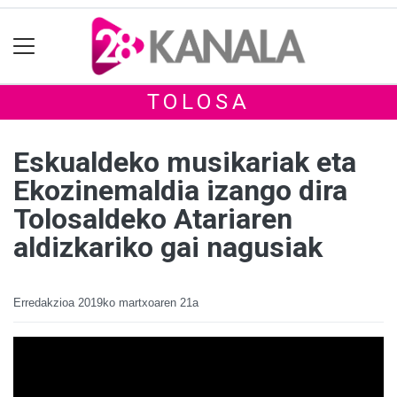
TOLOSA
Eskualdeko musikariak eta
Ekozinemaldia izango dira
Tolosaldeko Atariaren
aldizkariko gai nagusiak
Erredakzioa
2019ko martxoaren 21a