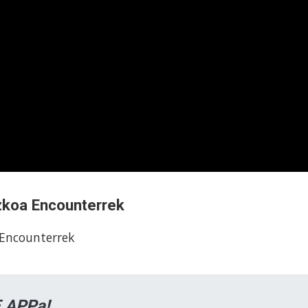
zkoa Encounterrek
 Encounterrek
 APPa!