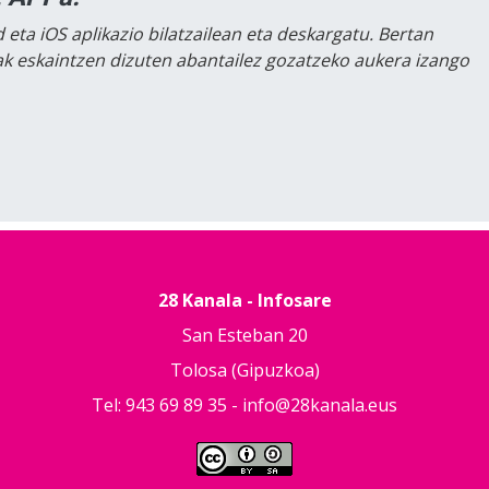
 eta iOS aplikazio bilatzailean eta deskargatu. Bertan
lak eskaintzen dizuten abantailez gozatzeko aukera izango
28 Kanala - Infosare
San Esteban 20
Tolosa (Gipuzkoa)
Tel: 943 69 89 35 -
info@28kanala.eus