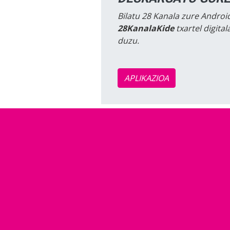
Bilatu 28 Kanala zure Android
28KanalaKide
txartel digita
duzu.
APLIKAZIOA