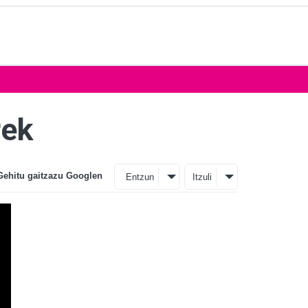
rek
Gehitu gaitzazu Googlen
Entzun
Itzuli