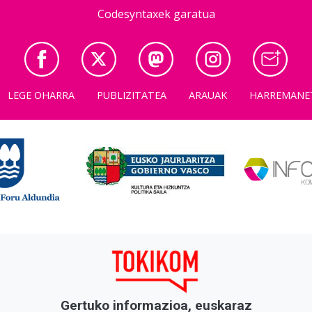
Codesyntaxek garatua
LEGE OHARRA
PUBLIZITATEA
ARAUAK
HARREMANE
Gertuko informazioa, euskaraz