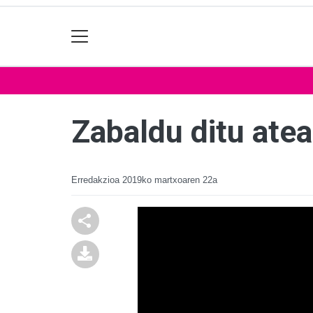
Zabaldu ditu ate
Erredakzioa
2019ko martxoaren 22a