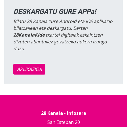
DESKARGATU GURE APPa!
Bilatu 28 Kanala zure Android eta iOS aplikazio
bilatzailean eta deskargatu. Bertan
28KanalaKide
txartel digitalak eskaintzen
dizuten abantailez gozatzeko aukera izango
duzu.
APLIKAZIOA
28 Kanala - Infosare
San Esteban 20