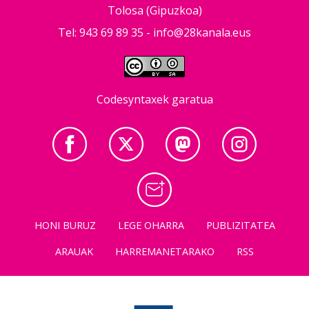
Tolosa (Gipuzkoa)
Tel: 943 69 89 35 -
info@28kanala.eus
Codesyntaxek garatua
HONI BURUZ
LEGE OHARRA
PUBLIZITATEA
ARAUAK
HARREMANETARAKO
RSS