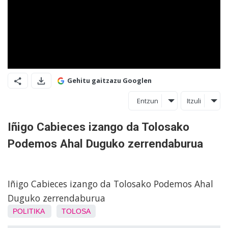
Gehitu gaitzazu Googlen
Entzun
Itzuli
Iñigo Cabieces izango da Tolosako
Podemos Ahal Duguko zerrendaburua
Iñigo Cabieces izango da Tolosako Podemos Ahal
Duguko zerrendaburua
POLITIKA
TOLOSA