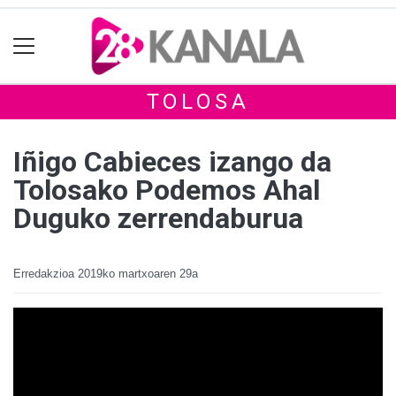
TOLOSA
Iñigo Cabieces izango da
Tolosako Podemos Ahal
Duguko zerrendaburua
Erredakzioa
2019ko martxoaren 29a