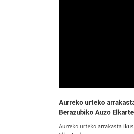
Aurreko urteko arrakasta
Berazubiko Auzo Elkart
Aurreko urteko arrakasta ikus