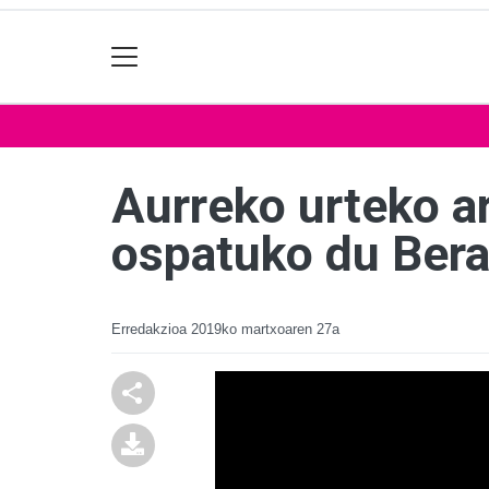
Aurreko urteko ar
ospatuko du Bera
Erredakzioa
2019ko martxoaren 27a