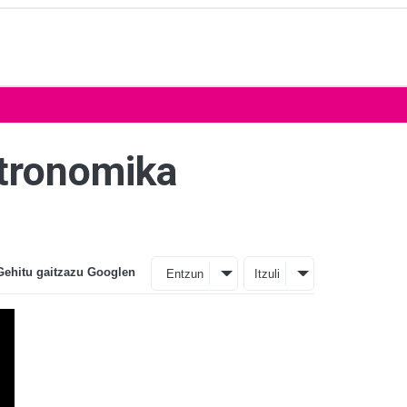
stronomika
Gehitu gaitzazu Googlen
Entzun
Itzuli