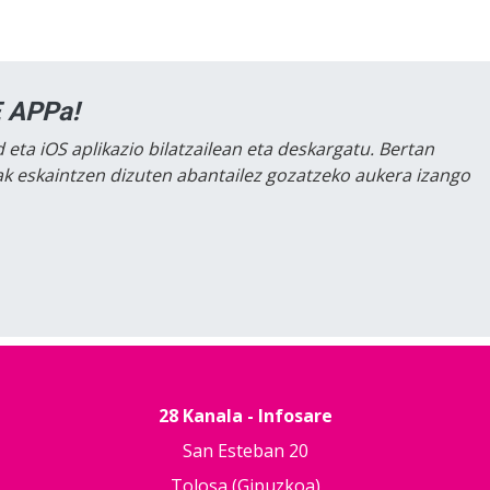
 APPa!
 eta iOS aplikazio bilatzailean eta deskargatu. Bertan
lak eskaintzen dizuten abantailez gozatzeko aukera izango
28 Kanala - Infosare
San Esteban 20
Tolosa (Gipuzkoa)