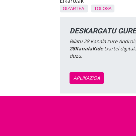
Elkarteak
GIZARTEA
TOLOSA
DESKARGATU GURE
Bilatu 28 Kanala zure Android
28KanalaKide
txartel digita
duzu.
APLIKAZIOA