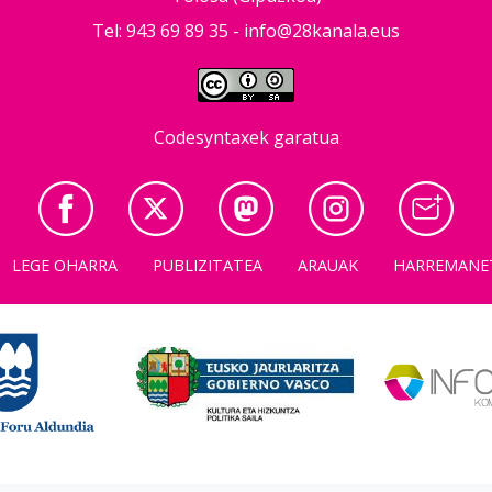
Tel: 943 69 89 35 -
info@28kanala.eus
Codesyntaxek garatua
LEGE OHARRA
PUBLIZITATEA
ARAUAK
HARREMANE