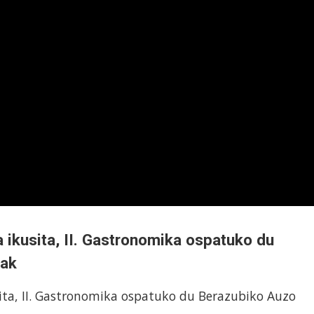
 ikusita, II. Gastronomika ospatuko du
eak
ita, II. Gastronomika ospatuko du Berazubiko Auzo