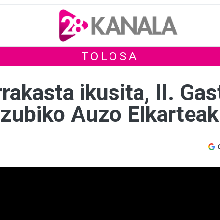
TOLOSA
rakasta ikusita, II. Ga
zubiko Auzo Elkarteak