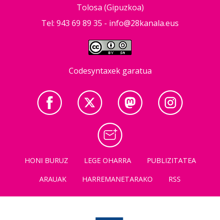
Tolosa (Gipuzkoa)
Tel: 943 69 89 35 -
info@28kanala.eus
Codesyntaxek garatua
HONI BURUZ
LEGE OHARRA
PUBLIZITATEA
ARAUAK
HARREMANETARAKO
RSS