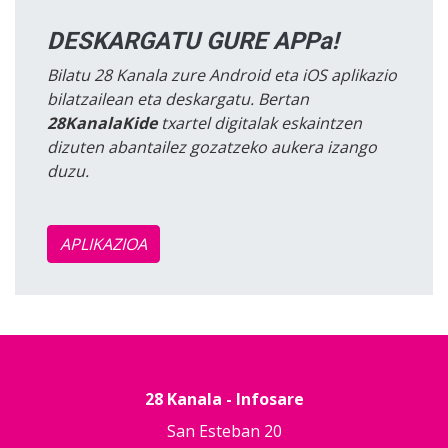
DESKARGATU GURE APPa!
Bilatu 28 Kanala zure Android eta iOS aplikazio
bilatzailean eta deskargatu. Bertan
28KanalaKide
txartel digitalak eskaintzen
dizuten abantailez gozatzeko aukera izango
duzu.
APLIKAZIOA
28 Kanala - Infosare
San Esteban 20