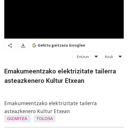
Gehitu gaitzazu Googlen
Entzun
Itzuli
Emakumeentzako elektrizitate tailerra
asteazkenero Kultur Etxean
Emakumeentzako elektrizitate tailerra
asteazkenero Kultur Etxean
GIZARTEA
TOLOSA