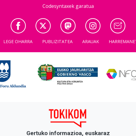
Codesyntaxek garatua
LEGE OHARRA
PUBLIZITATEA
ARAUAK
HARREMANE
Gertuko informazioa, euskaraz