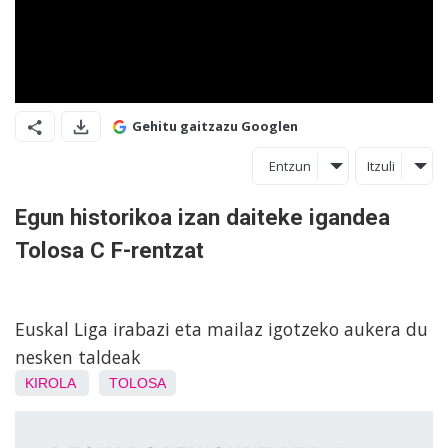
Gehitu gaitzazu Googlen
Entzun
Itzuli
Egun historikoa izan daiteke igandea
Tolosa C F-rentzat
Euskal Liga irabazi eta mailaz igotzeko aukera du
nesken taldeak
KIROLA
TOLOSA