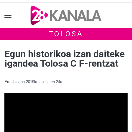
TOLOSA
Egun historikoa izan daiteke
igandea Tolosa C F-rentzat
Erredakzioa
2019ko apirilaren 24a