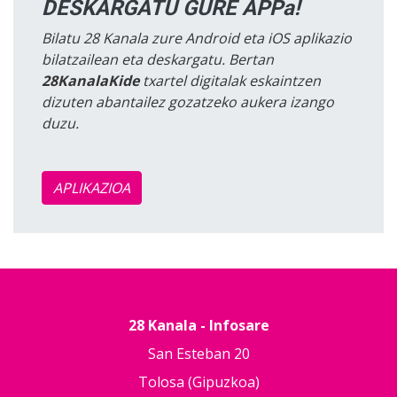
DESKARGATU GURE APPa!
Bilatu 28 Kanala zure Android eta iOS aplikazio
bilatzailean eta deskargatu. Bertan
28KanalaKide
txartel digitalak eskaintzen
dizuten abantailez gozatzeko aukera izango
duzu.
APLIKAZIOA
28 Kanala - Infosare
San Esteban 20
Tolosa (Gipuzkoa)