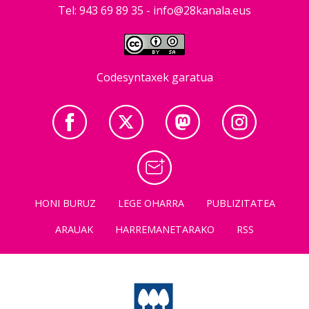
Tel: 943 69 89 35 -
info@28kanala.eus
Codesyntaxek garatua
HONI BURUZ
LEGE OHARRA
PUBLIZITATEA
ARAUAK
HARREMANETARAKO
RSS