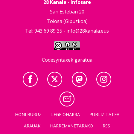
28 Kanala - Infosare
San Esteban 20
Tolosa (Gipuzkoa)
Tel: 943 69 89 35 -
info@28kanala.eus
Codesyntaxek garatua
HONI BURUZ
LEGE OHARRA
PUBLIZITATEA
ARAUAK
HARREMANETARAKO
RSS