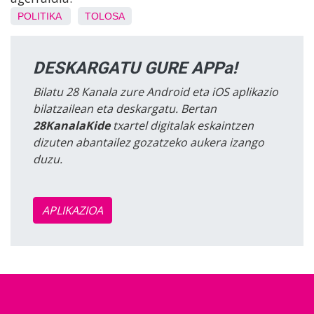
POLITIKA
TOLOSA
DESKARGATU GURE APPa!
Bilatu 28 Kanala zure Android eta iOS aplikazio
bilatzailean eta deskargatu. Bertan
28KanalaKide
txartel digitalak eskaintzen
dizuten abantailez gozatzeko aukera izango
duzu.
APLIKAZIOA