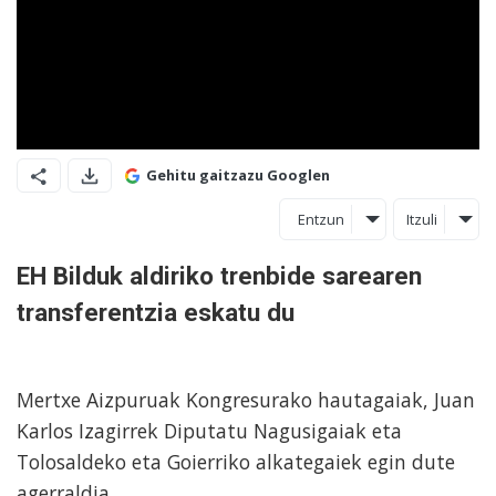
Gehitu gaitzazu Googlen
Entzun
Itzuli
EH Bilduk aldiriko trenbide sarearen
transferentzia eskatu du
Mertxe Aizpuruak Kongresurako hautagaiak, Juan
Karlos Izagirrek Diputatu Nagusigaiak eta
Tolosaldeko eta Goierriko alkategaiek egin dute
agerraldia.