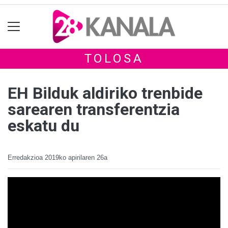
TOLOSA
EH Bilduk aldiriko trenbide
sarearen transferentzia
eskatu du
Erredakzioa
2019ko apirilaren 26a