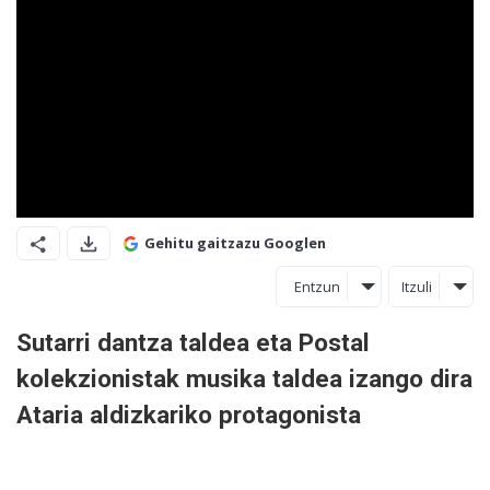
Gehitu gaitzazu Googlen
Entzun
Itzuli
Sutarri dantza taldea eta Postal
kolekzionistak musika taldea izango dira
Ataria aldizkariko protagonista