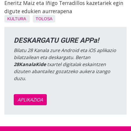
Eneritz Maiz eta Iñigo Terradillos kazetariek egin
digute edukien aurrerapena
KULTURA
TOLOSA
DESKARGATU GURE APPa!
Bilatu 28 Kanala zure Android eta iOS aplikazio
bilatzailean eta deskargatu. Bertan
28KanalaKide
txartel digitalak eskaintzen
dizuten abantailez gozatzeko aukera izango
duzu.
APLIKAZIOA