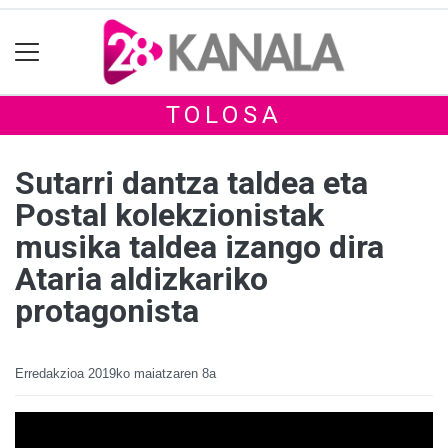
TOLOSA
Sutarri dantza taldea eta
Postal kolekzionistak
musika taldea izango dira
Ataria aldizkariko
protagonista
Erredakzioa
2019ko maiatzaren 8a