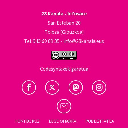
28 Kanala - Infosare
San Esteban 20
Tolosa (Gipuzkoa)
Tel: 943 69 89 35 -
info@28kanala.eus
Codesyntaxek garatua
HONI BURUZ
LEGE OHARRA
PUBLIZITATEA