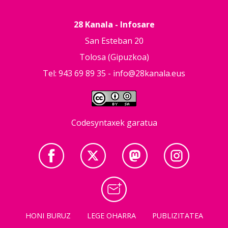
28 Kanala - Infosare
San Esteban 20
Tolosa (Gipuzkoa)
Tel: 943 69 89 35 -
info@28kanala.eus
Codesyntaxek garatua
HONI BURUZ
LEGE OHARRA
PUBLIZITATEA