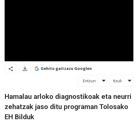
Gehitu gaitzazu Googlen
Entzun
Itzuli
Hamalau arloko diagnostikoak eta neurri
zehatzak jaso ditu programan Tolosako
EH Bilduk