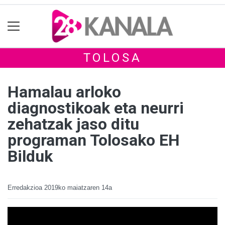
TOLOSA
Hamalau arloko
diagnostikoak eta neurri
zehatzak jaso ditu
programan Tolosako EH
Bilduk
Erredakzioa
2019ko maiatzaren 14a