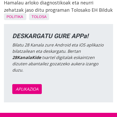
Hamalau arloko diagnostikoak eta neurri
zehatzak jaso ditu programan Tolosako EH Bilduk
POLITIKA
TOLOSA
DESKARGATU GURE APPa!
Bilatu 28 Kanala zure Android eta iOS aplikazio
bilatzailean eta deskargatu. Bertan
28KanalaKide
txartel digitalak eskaintzen
dizuten abantailez gozatzeko aukera izango
duzu.
APLIKAZIOA