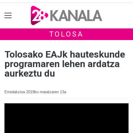
TOLOSA
Tolosako EAJk hauteskunde
programaren lehen ardatza
aurkeztu du
Erredakzioa
2019ko maiatzaren 13a