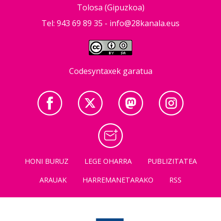
Tolosa (Gipuzkoa)
Tel: 943 69 89 35 -
info@28kanala.eus
Codesyntaxek garatua
HONI BURUZ
LEGE OHARRA
PUBLIZITATEA
ARAUAK
HARREMANETARAKO
RSS