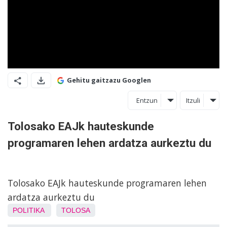
Gehitu gaitzazu Googlen
Entzun
Itzuli
Tolosako EAJk hauteskunde
programaren lehen ardatza aurkeztu du
Tolosako EAJk hauteskunde programaren lehen
ardatza aurkeztu du
POLITIKA
TOLOSA