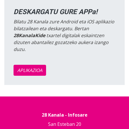
DESKARGATU GURE APPa!
Bilatu 28 Kanala zure Android eta iOS aplikazio
bilatzailean eta deskargatu. Bertan
28KanalaKide
txartel digitalak eskaintzen
dizuten abantailez gozatzeko aukera izango
duzu.
APLIKAZIOA
28 Kanala - Infosare
San Esteban 20