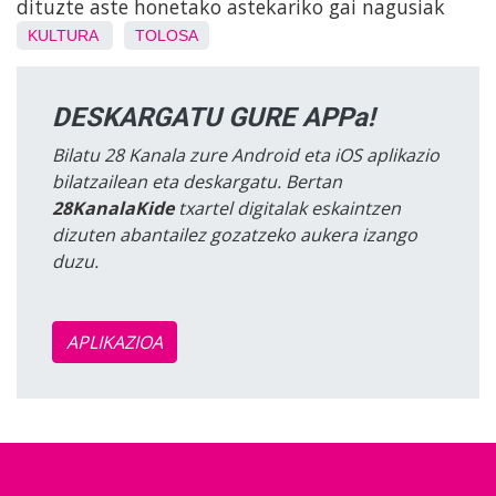
dituzte aste honetako astekariko gai nagusiak
KULTURA
TOLOSA
DESKARGATU GURE APPa!
Bilatu 28 Kanala zure Android eta iOS aplikazio
bilatzailean eta deskargatu. Bertan
28KanalaKide
txartel digitalak eskaintzen
dizuten abantailez gozatzeko aukera izango
duzu.
APLIKAZIOA