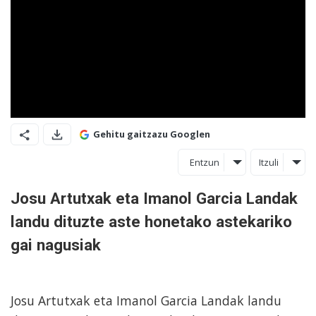
Gehitu gaitzazu Googlen
Entzun
Itzuli
Josu Artutxak eta Imanol Garcia Landak
landu dituzte aste honetako astekariko
gai nagusiak
Josu Artutxak eta Imanol Garcia Landak landu