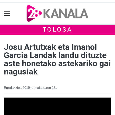
TOLOSA
Josu Artutxak eta Imanol
Garcia Landak landu dituzte
aste honetako astekariko gai
nagusiak
Erredakzioa
2019ko maiatzaren 15a