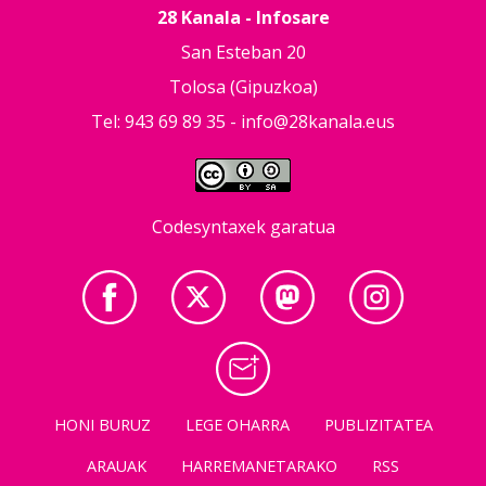
28 Kanala - Infosare
San Esteban 20
Tolosa (Gipuzkoa)
Tel: 943 69 89 35 -
info@28kanala.eus
Codesyntaxek garatua
HONI BURUZ
LEGE OHARRA
PUBLIZITATEA
ARAUAK
HARREMANETARAKO
RSS