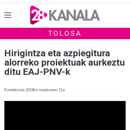
TOLOSA
Hirigintza eta azpiegitura
alorreko proiektuak aurkeztu
ditu EAJ-PNV-k
Erredakzioa
2019ko maiatzaren 21a