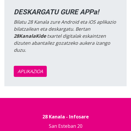
DESKARGATU GURE APPa!
Bilatu 28 Kanala zure Android eta iOS aplikazio
bilatzailean eta deskargatu. Bertan
28KanalaKide
txartel digitalak eskaintzen
dizuten abantailez gozatzeko aukera izango
duzu.
APLIKAZIOA
28 Kanala - Infosare
San Esteban 20