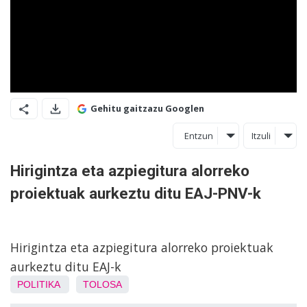
Gehitu gaitzazu Googlen
Entzun
Itzuli
Hirigintza eta azpiegitura alorreko
proiektuak aurkeztu ditu EAJ-PNV-k
Hirigintza eta azpiegitura alorreko proiektuak
aurkeztu ditu EAJ-k
POLITIKA
TOLOSA