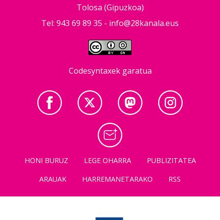
Tolosa (Gipuzkoa)
Tel: 943 69 89 35 -
info@28kanala.eus
Codesyntaxek garatua
HONI BURUZ
LEGE OHARRA
PUBLIZITATEA
ARAUAK
HARREMANETARAKO
RSS