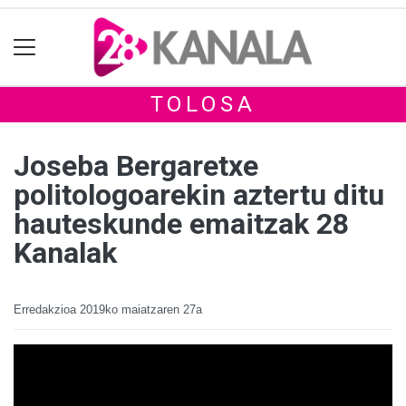
TOLOSA
Joseba Bergaretxe
politologoarekin aztertu ditu
hauteskunde emaitzak 28
Kanalak
Erredakzioa
2019ko maiatzaren 27a