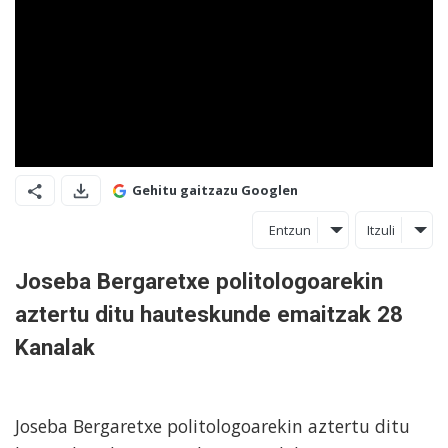
Gehitu gaitzazu Googlen
Entzun
Itzuli
Joseba Bergaretxe politologoarekin
aztertu ditu hauteskunde emaitzak 28
Kanalak
Joseba Bergaretxe politologoarekin aztertu ditu