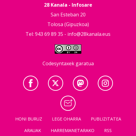
28 Kanala - Infosare
San Esteban 20
Tolosa (Gipuzkoa)
Tel: 943 69 89 35 -
info@28kanala.eus
Codesyntaxek garatua
HONI BURUZ
LEGE OHARRA
PUBLIZITATEA
ARAUAK
HARREMANETARAKO
RSS