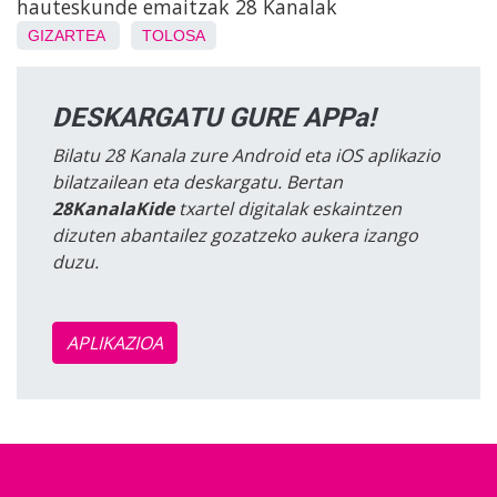
hauteskunde emaitzak 28 Kanalak
GIZARTEA
TOLOSA
DESKARGATU GURE APPa!
Bilatu 28 Kanala zure Android eta iOS aplikazio
bilatzailean eta deskargatu. Bertan
28KanalaKide
txartel digitalak eskaintzen
dizuten abantailez gozatzeko aukera izango
duzu.
APLIKAZIOA