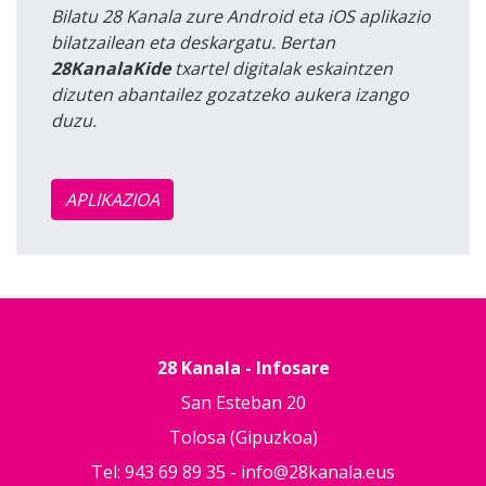
Bilatu 28 Kanala zure Android eta iOS aplikazio
bilatzailean eta deskargatu. Bertan
28KanalaKide
txartel digitalak eskaintzen
dizuten abantailez gozatzeko aukera izango
duzu.
APLIKAZIOA
28 Kanala - Infosare
San Esteban 20
Tolosa (Gipuzkoa)
Tel: 943 69 89 35 -
info@28kanala.eus