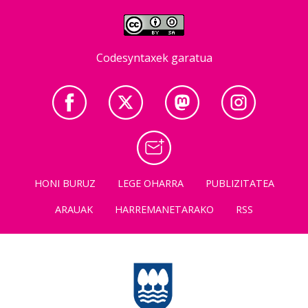
Codesyntaxek garatua
HONI BURUZ
LEGE OHARRA
PUBLIZITATEA
ARAUAK
HARREMANETARAKO
RSS