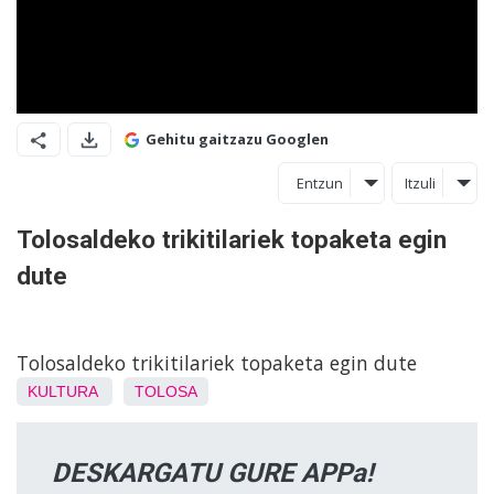
Gehitu gaitzazu Googlen
Entzun
Itzuli
Tolosaldeko trikitilariek topaketa egin
dute
Tolosaldeko trikitilariek topaketa egin dute
KULTURA
TOLOSA
DESKARGATU GURE APPa!