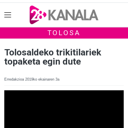
TOLOSA
Tolosaldeko trikitilariek
topaketa egin dute
Erredakzioa
2019ko ekainaren 3a