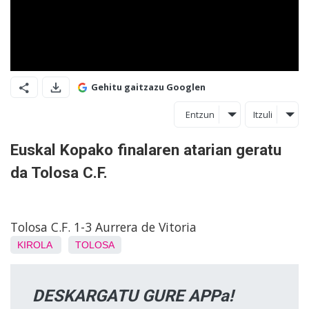
Gehitu gaitzazu Googlen
Entzun
Itzuli
Euskal Kopako finalaren atarian geratu
da Tolosa C.F.
Tolosa C.F. 1-3 Aurrera de Vitoria
KIROLA
TOLOSA
DESKARGATU GURE APPa!