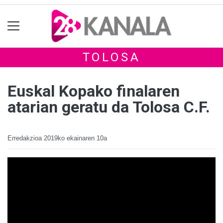
TOLOSA
Euskal Kopako finalaren
atarian geratu da Tolosa C.F.
Erredakzioa
2019ko ekainaren 10a