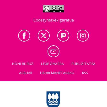
Codesyntaxek garatua
HONI BURUZ
LEGE OHARRA
PUBLIZITATEA
ARAUAK
HARREMANETARAKO
RSS