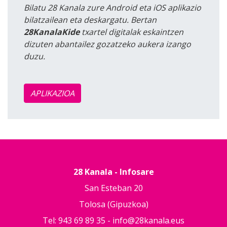
Bilatu 28 Kanala zure Android eta iOS aplikazio
bilatzailean eta deskargatu. Bertan
28KanalaKide
txartel digitalak eskaintzen
dizuten abantailez gozatzeko aukera izango
duzu.
APLIKAZIOA
28 Kanala - Infosare
San Esteban 20
Tolosa (Gipuzkoa)
Tel: 943 69 89 35 -
info@28kanala.eus