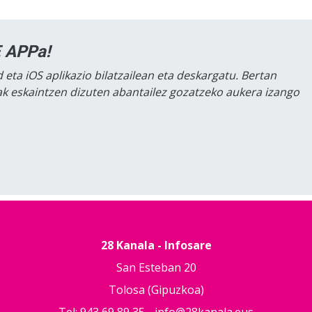
 APPa!
 eta iOS aplikazio bilatzailean eta deskargatu. Bertan
lak eskaintzen dizuten abantailez gozatzeko aukera izango
28 Kanala - Infosare
San Esteban 20
Tolosa (Gipuzkoa)
Tel: 943 69 89 35 -
info@28kanala.eus