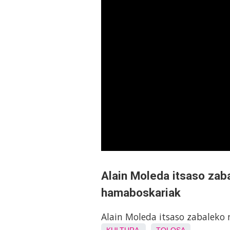
Alain Moleda itsaso zaba
hamaboskariak
Alain Moleda itsaso zabaleko 