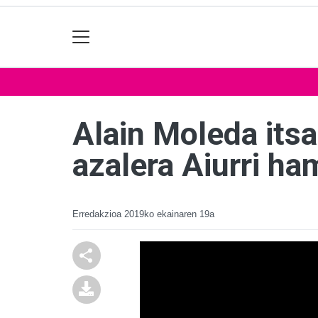
Alain Moleda itsa
azalera Aiurri h
Erredakzioa
2019ko ekainaren 19a