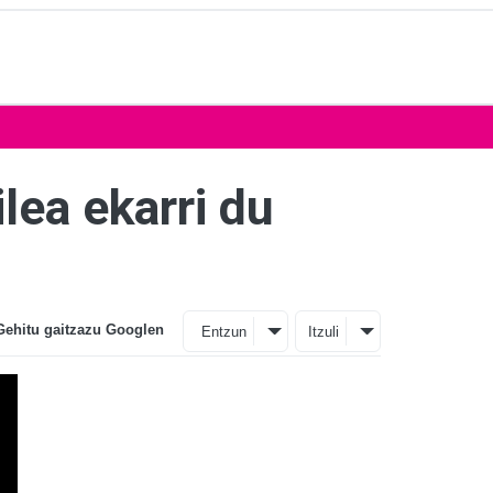
lea ekarri du
Gehitu gaitzazu Googlen
Entzun
Itzuli