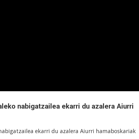
leko nabigatzailea ekarri du azalera Aiurri
nabigatzailea ekarri du azalera Aiurri hamaboskariak