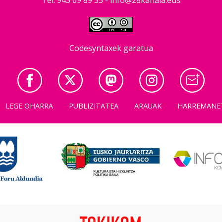
Codesyntaxek garatua
LEGE OHARRA
PUBLIZITATEA
ARAUAK
HARREMANE