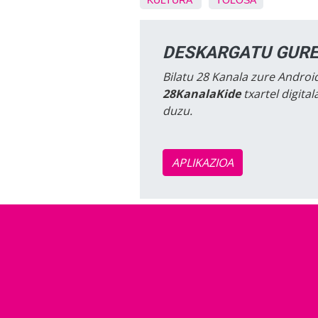
KULTURA
TOLOSA
DESKARGATU GURE
Bilatu 28 Kanala zure Android
28KanalaKide
txartel digita
duzu.
APLIKAZIOA