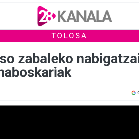
TOLOSA
so zabaleko nabigatzai
amaboskariak