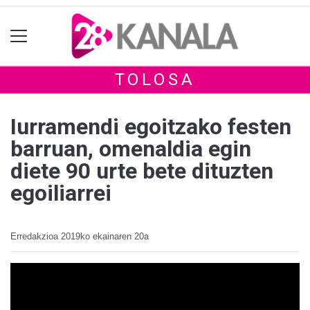
TOLOSA
Iurramendi egoitzako festen
barruan, omenaldia egin
diete 90 urte bete dituzten
egoiliarrei
Erredakzioa
2019ko ekainaren 20a