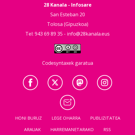
28 Kanala - Infosare
San Esteban 20
Tolosa (Gipuzkoa)
Tel: 943 69 89 35 -
info@28kanala.eus
Codesyntaxek garatua
HONI BURUZ
LEGE OHARRA
PUBLIZITATEA
ARAUAK
HARREMANETARAKO
RSS