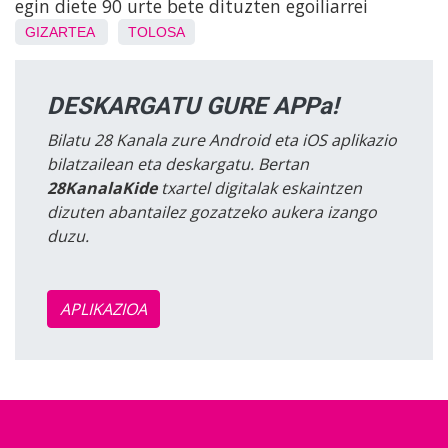
egin diete 90 urte bete dituzten egoiliarrei
GIZARTEA
TOLOSA
DESKARGATU GURE APPa!
Bilatu 28 Kanala zure Android eta iOS aplikazio
bilatzailean eta deskargatu. Bertan
28KanalaKide
txartel digitalak eskaintzen
dizuten abantailez gozatzeko aukera izango
duzu.
APLIKAZIOA