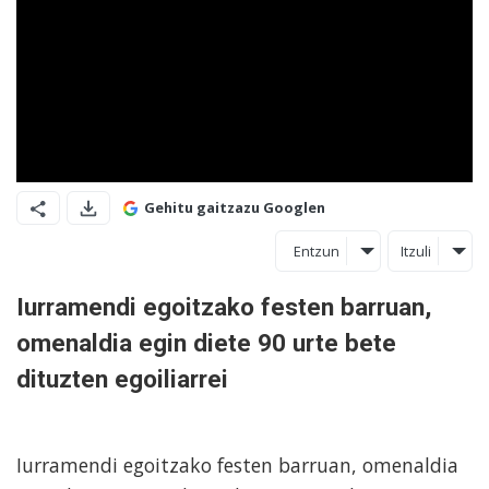
Gehitu gaitzazu Googlen
Entzun
Itzuli
Iurramendi egoitzako festen barruan,
omenaldia egin diete 90 urte bete
dituzten egoiliarrei
Iurramendi egoitzako festen barruan, omenaldia