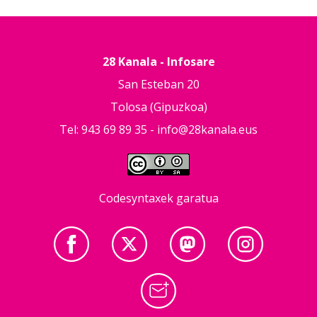
28 Kanala - Infosare
San Esteban 20
Tolosa (Gipuzkoa)
Tel: 943 69 89 35 -
info@28kanala.eus
Codesyntaxek garatua