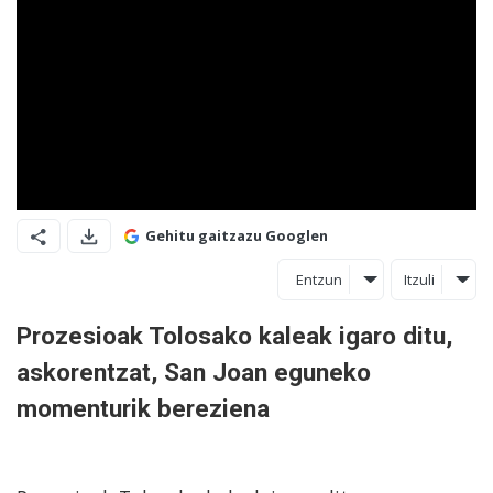
Gehitu gaitzazu Googlen
Entzun
Itzuli
Prozesioak Tolosako kaleak igaro ditu,
askorentzat, San Joan eguneko
momenturik bereziena