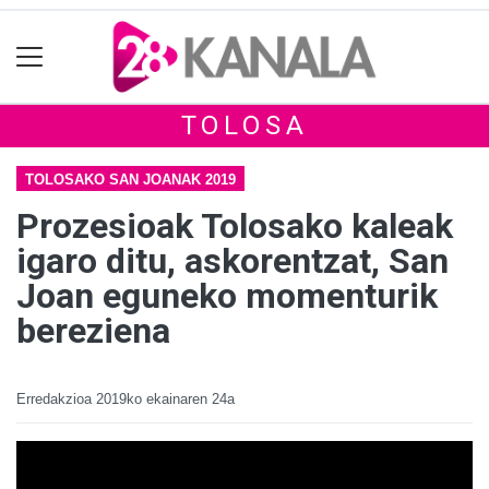
TOLOSA
TOLOSAKO SAN JOANAK 2019
Prozesioak Tolosako kaleak
igaro ditu, askorentzat, San
Joan eguneko momenturik
bereziena
Erredakzioa
2019ko ekainaren 24a