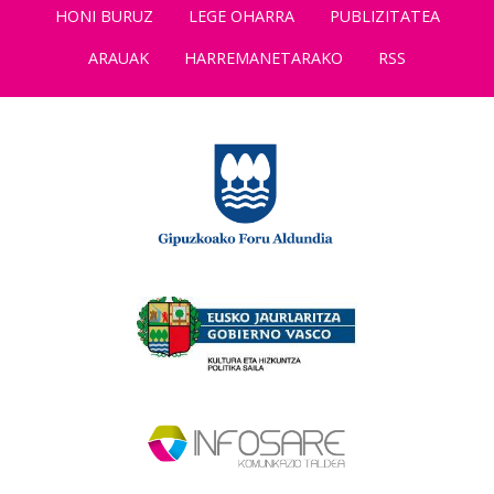
HONI BURUZ
LEGE OHARRA
PUBLIZITATEA
ARAUAK
HARREMANETARAKO
RSS