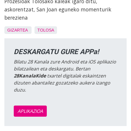
Prozesioak Tolosako kaleak igaro ditu,
askorentzat, San Joan eguneko momenturik
bereziena
GIZARTEA
TOLOSA
DESKARGATU GURE APPa!
Bilatu 28 Kanala zure Android eta iOS aplikazio
bilatzailean eta deskargatu. Bertan
28KanalaKide
txartel digitalak eskaintzen
dizuten abantailez gozatzeko aukera izango
duzu.
APLIKAZIOA