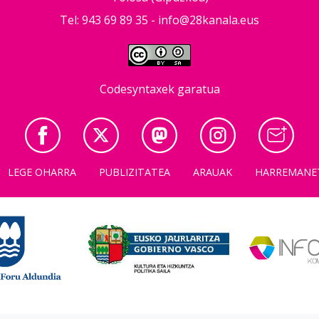
Tel: 943 69 89 35 -
info@28kanala.eus
Codesyntaxek garatua
LEGE OHARRA
PUBLIZITATEA
ARAUAK
HARREMANE