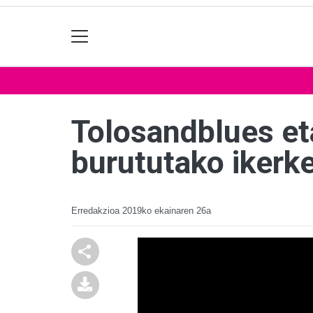
Tolosandblues et
burututako ikerke
Erredakzioa
2019ko ekainaren 26a