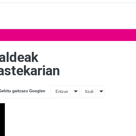
Taldeak
astekarian
Gehitu gaitzazu Googlen
Entzun
Itzuli