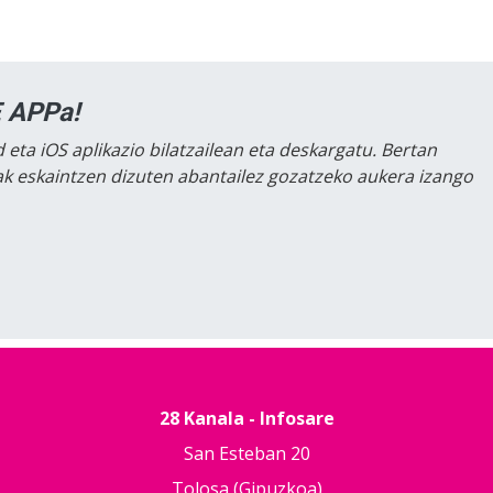
 APPa!
 eta iOS aplikazio bilatzailean eta deskargatu. Bertan
lak eskaintzen dizuten abantailez gozatzeko aukera izango
28 Kanala - Infosare
San Esteban 20
Tolosa (Gipuzkoa)