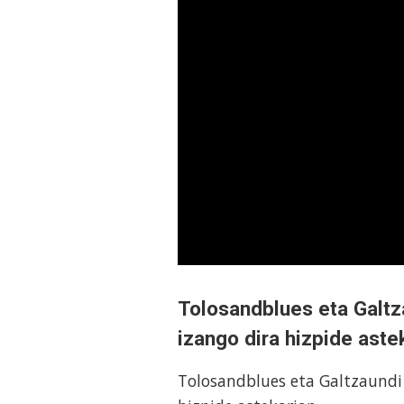
Tolosandblues eta Galtz
izango dira hizpide aste
Tolosandblues eta Galtzaundi