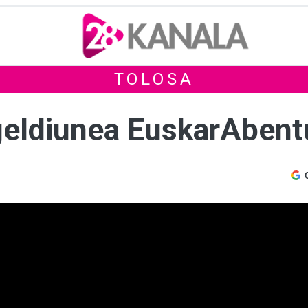
TOLOSA
geldiunea EuskarAbent