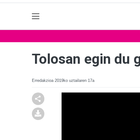
Tolosan egin du 
Erredakzioa
2019ko uztailaren 17a