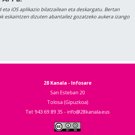
 eta iOS aplikazio bilatzailean eta deskargatu. Bertan
lak eskaintzen dizuten abantailez gozatzeko aukera izango
28 Kanala - Infosare
San Esteban 20
Tolosa (Gipuzkoa)
Tel: 943 69 89 35 -
info@28kanala.eus