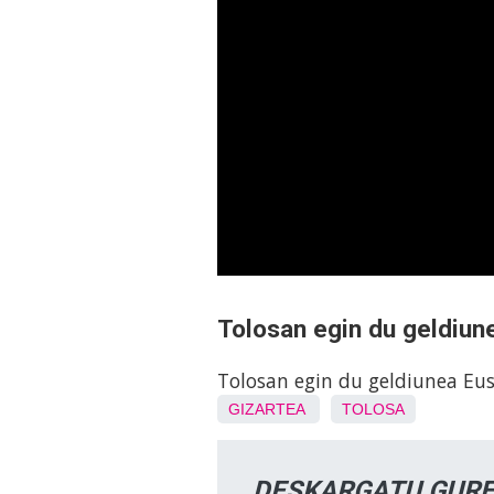
Tolosan egin du geldiun
Tolosan egin du geldiunea Eu
GIZARTEA
TOLOSA
DESKARGATU GURE