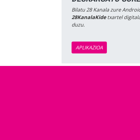
Bilatu 28 Kanala zure Android
28KanalaKide
txartel digita
duzu.
APLIKAZIOA