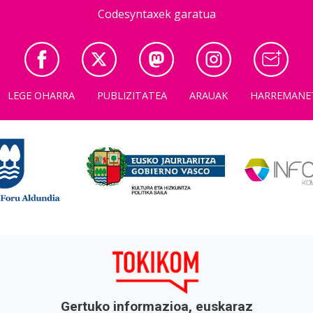
Codesyntaxek garatua
LEGE OHARRA
PUBLIZITATEA
ARAUAK
HARREMANE
Gertuko informazioa, euskaraz