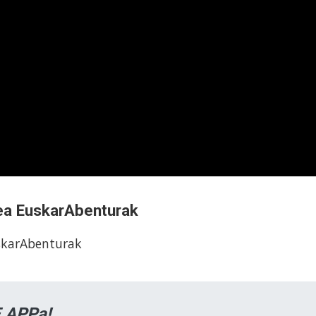
ea EuskarAbenturak
skarAbenturak
 APPa!