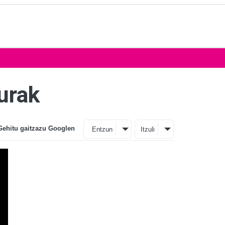
urak
Gehitu gaitzazu Googlen
Entzun
Itzuli