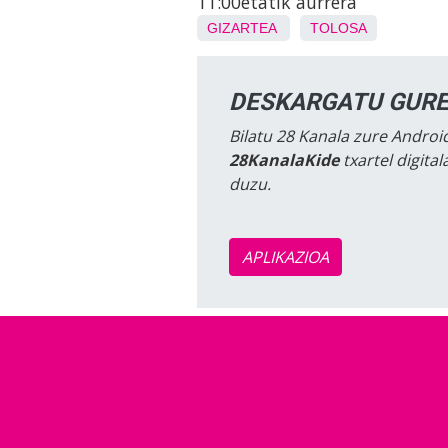
11:00etatik aurrera
GIZARTEA
TOLOSA
DESKARGATU GURE
Bilatu 28 Kanala zure Android
28KanalaKide
txartel digita
duzu.
APLIKAZIOA