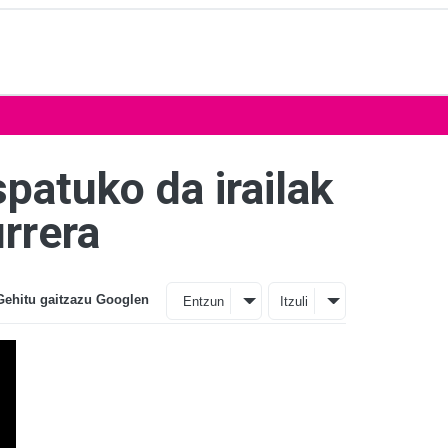
patuko da irailak
urrera
Gehitu gaitzazu Googlen
Entzun
Itzuli