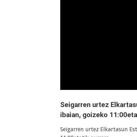
Seigarren urtez Elkartas
ibaian, goizeko 11:00eta
Seigarren urtez Elkartasun Es