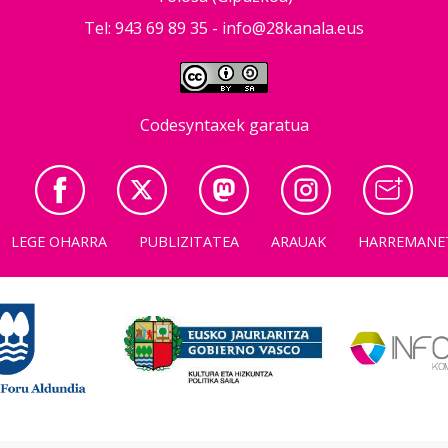
Tel: 943 69 89 35 -
info@28kanala.eus
Codesyntaxek garatua
LEGE OHARRA
PUBLIZITATEA
ARAUAK
HARREMANE