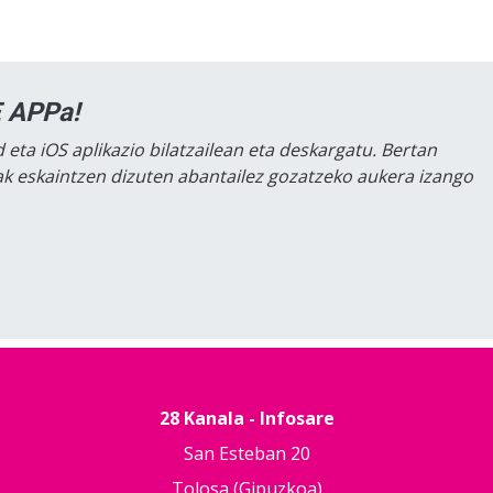
 APPa!
 eta iOS aplikazio bilatzailean eta deskargatu. Bertan
lak eskaintzen dizuten abantailez gozatzeko aukera izango
28 Kanala - Infosare
San Esteban 20
Tolosa (Gipuzkoa)