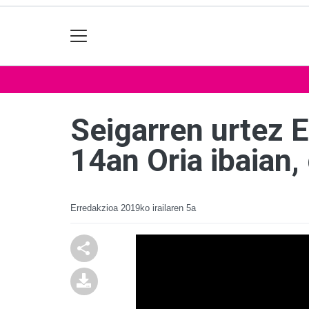
Seigarren urtez E
14an Oria ibaian,
Erredakzioa
2019ko irailaren 5a