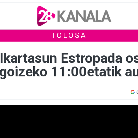
TOLOSA
lkartasun Estropada os
 goizeko 11:00etatik a