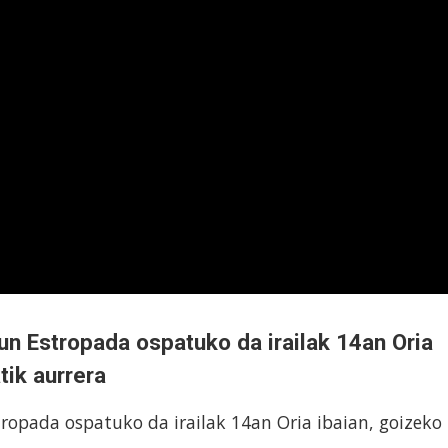
un Estropada ospatuko da irailak 14an Oria
tik aurrera
tropada ospatuko da irailak 14an Oria ibaian, goizeko