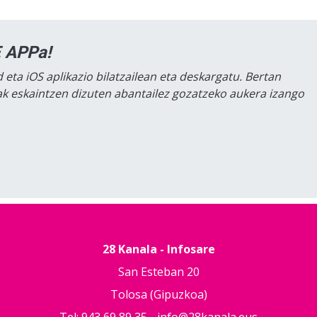
 APPa!
 eta iOS aplikazio bilatzailean eta deskargatu. Bertan
lak eskaintzen dizuten abantailez gozatzeko aukera izango
28 Kanala - Infosare
San Esteban 20
Tolosa (Gipuzkoa)
Tel: 943 69 89 35 -
info@28kanala.eus