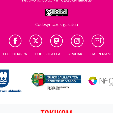
Codesyntaxek garatua
LEGE OHARRA
PUBLIZITATEA
ARAUAK
HARREMANE