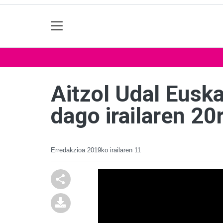
Aitzol Udal Eusk
dago irailaren 20
Erredakzioa
2019ko irailaren 11