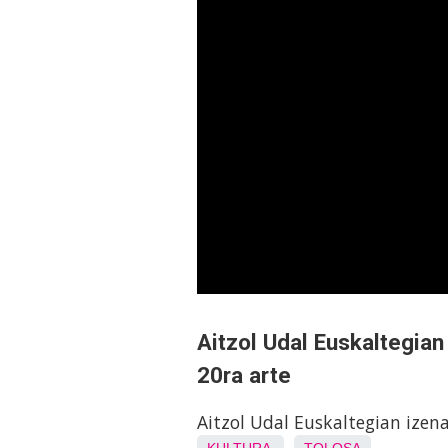
Aitzol Udal Euskaltegian
20ra arte
Aitzol Udal Euskaltegian izen