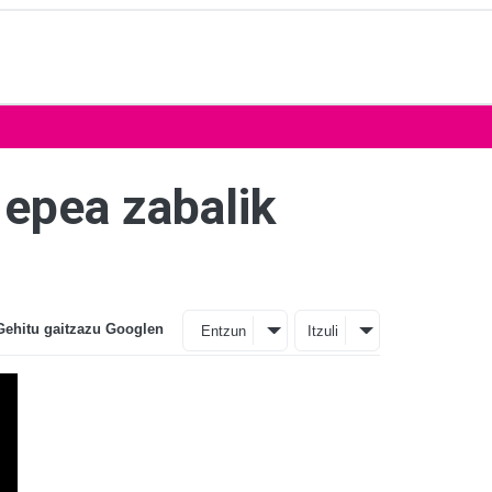
 epea zabalik
Gehitu gaitzazu Googlen
Entzun
Itzuli