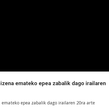
 izena emateko epea zabalik dago irailaren
a emateko epea zabalik dago irailaren 20ra arte