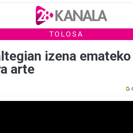
TOLOSA
altegian izena emateko
ra arte