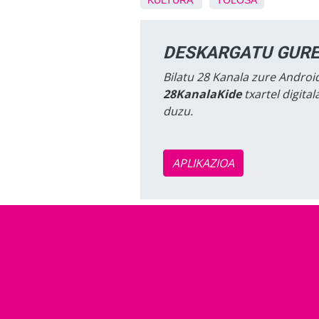
KULTURA
TOLOSA
DESKARGATU GURE
Bilatu 28 Kanala zure Android
28KanalaKide
txartel digita
duzu.
APLIKAZIOA