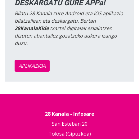
DESKARGATU GURE APPa!
Bilatu 28 Kanala zure Android eta iOS aplikazio
bilatzailean eta deskargatu. Bertan
28KanalaKide
txartel digitalak eskaintzen
dizuten abantailez gozatzeko aukera izango
duzu.
APLIKAZIOA
28 Kanala - Infosare
San Esteban 20
Tolosa (Gipuzkoa)