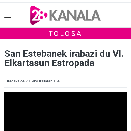
TOLOSA
San Estebanek irabazi du VI.
Elkartasun Estropada
Erredakzioa
2019ko irailaren 16a