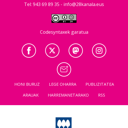
Tel: 943 69 89 35 -
info@28kanala.eus
Codesyntaxek garatua
HONI BURUZ
LEGE OHARRA
PUBLIZITATEA
ARAUAK
HARREMANETARAKO
RSS