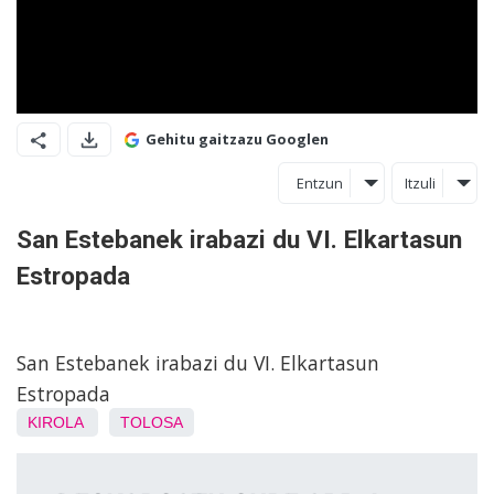
Gehitu gaitzazu Googlen
Entzun
Itzuli
San Estebanek irabazi du VI. Elkartasun
Estropada
San Estebanek irabazi du VI. Elkartasun
Estropada
KIROLA
TOLOSA