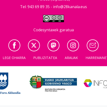
Tel: 943 69 89 35 -
info@28kanala.eus
Codesyntaxek garatua
LEGE OHARRA
PUBLIZITATEA
ARAUAK
HARREMANE