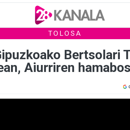
TOLOSA
Gipuzkoako Bertsolari 
tean, Aiurriren hamabo