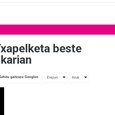
Txapelketa beste
skarian
Gehitu gaitzazu Googlen
Entzun
Itzuli