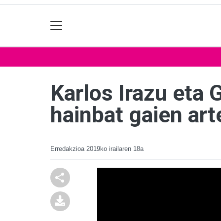
Karlos Irazu eta 
hainbat gaien ar
Erredakzioa
2019ko irailaren 18a