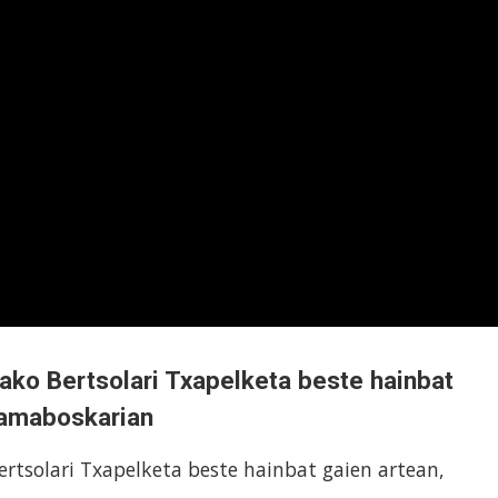
oako Bertsolari Txapelketa beste hainbat
 hamaboskarian
ertsolari Txapelketa beste hainbat gaien artean,