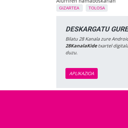
Aiurriren hamaboskarian
GIZARTEA
TOLOSA
DESKARGATU GURE
Bilatu 28 Kanala zure Android
28KanalaKide
txartel digita
duzu.
APLIKAZIOA