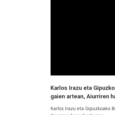
Karlos Irazu eta Gipuzk
gaien artean, Aiurriren
Karlos Irazu eta Gipuzkoako B