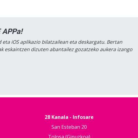
 APPa!
 eta iOS aplikazio bilatzailean eta deskargatu. Bertan
lak eskaintzen dizuten abantailez gozatzeko aukera izango
28 Kanala - Infosare
San Esteban 20
Tolosa (Gipuzkoa)