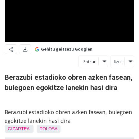
Gehitu gaitzazu Googlen
Entzun
Itzuli
Berazubi estadioko obren azken fasean,
bulegoen egokitze lanekin hasi dira
Berazubi estadioko obren azken fasean, bulegoen
egokitze lanekin hasi dira
GIZARTEA
TOLOSA