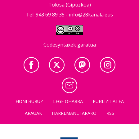
Tolosa (Gipuzkoa)
Tel: 943 69 89 35 -
info@28kanala.eus
Codesyntaxek garatua
HONI BURUZ
LEGE OHARRA
PUBLIZITATEA
ARAUAK
HARREMANETARAKO
RSS