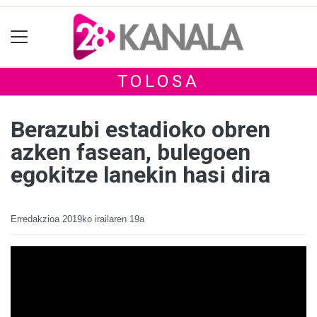
TOLOSA
Berazubi estadioko obren
azken fasean, bulegoen
egokitze lanekin hasi dira
Erredakzioa
2019ko irailaren 19a