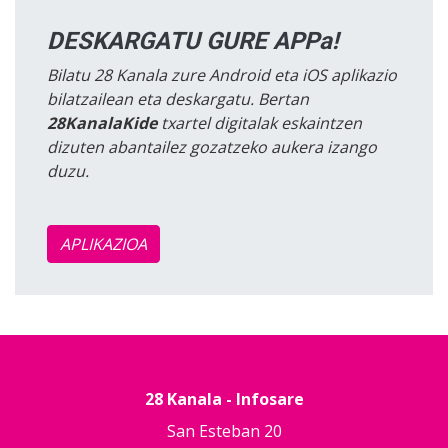
DESKARGATU GURE APPa!
Bilatu 28 Kanala zure Android eta iOS aplikazio
bilatzailean eta deskargatu. Bertan
28KanalaKide
txartel digitalak eskaintzen
dizuten abantailez gozatzeko aukera izango
duzu.
APLIKAZIOA
28 Kanala - Infosare
San Esteban 20