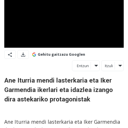
Gehitu gaitzazu Googlen
Entzun
Itzuli
Ane Iturria mendi lasterkaria eta Iker
Garmendia ikerlari eta idazlea izango
dira astekariko protagonistak
Ane Iturria mendi lasterkaria eta Iker Garmendia