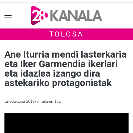
TOLOSA
Ane Iturria mendi lasterkaria
eta Iker Garmendia ikerlari
eta idazlea izango dira
astekariko protagonistak
Erredakzioa
2019ko irailaren 18a