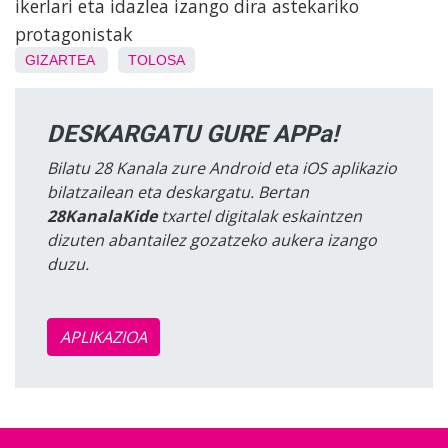
ikerlari eta idazlea izango dira astekariko
protagonistak
GIZARTEA
TOLOSA
DESKARGATU GURE APPa!
Bilatu 28 Kanala zure Android eta iOS aplikazio
bilatzailean eta deskargatu. Bertan
28KanalaKide
txartel digitalak eskaintzen
dizuten abantailez gozatzeko aukera izango
duzu.
APLIKAZIOA