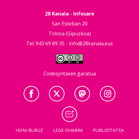
28 Kanala - Infosare
San Esteban 20
Tolosa (Gipuzkoa)
Tel: 943 69 89 35 -
info@28kanala.eus
Codesyntaxek garatua
HONI BURUZ
LEGE OHARRA
PUBLIZITATEA