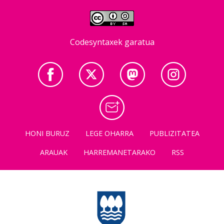
Codesyntaxek garatua
HONI BURUZ
LEGE OHARRA
PUBLIZITATEA
ARAUAK
HARREMANETARAKO
RSS