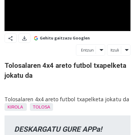
Gehitu gaitzazu Googlen
Entzun
Itzuli
Tolosalaren 4x4 areto futbol txapelketa
jokatu da
Tolosalaren 4x4 areto futbol txapelketa jokatu da
KIROLA
TOLOSA
DESKARGATU GURE APPa!