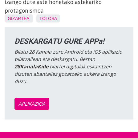
izango dute aste honetako astekariko
protagonismoa
GIZARTEA
TOLOSA
DESKARGATU GURE APPa!
Bilatu 28 Kanala zure Android eta iOS aplikazio
bilatzailean eta deskargatu. Bertan
28KanalaKide
txartel digitalak eskaintzen
dizuten abantailez gozatzeko aukera izango
duzu.
APLIKAZIOA