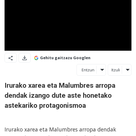
Gehitu gaitzazu Googlen
Entzun
Itzuli
Irurako xarea eta Malumbres arropa
dendak izango dute aste honetako
astekariko protagonismoa
Irurako xarea eta Malumbres arropa dendak