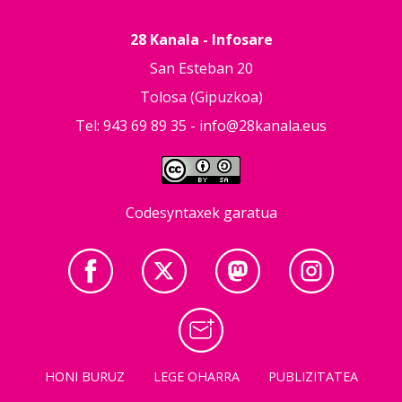
28 Kanala - Infosare
San Esteban 20
Tolosa (Gipuzkoa)
Tel: 943 69 89 35 -
info@28kanala.eus
Codesyntaxek garatua
HONI BURUZ
LEGE OHARRA
PUBLIZITATEA