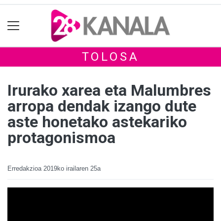
TOLOSA
Irurako xarea eta Malumbres
arropa dendak izango dute
aste honetako astekariko
protagonismoa
Erredakzioa
2019ko irailaren 25a