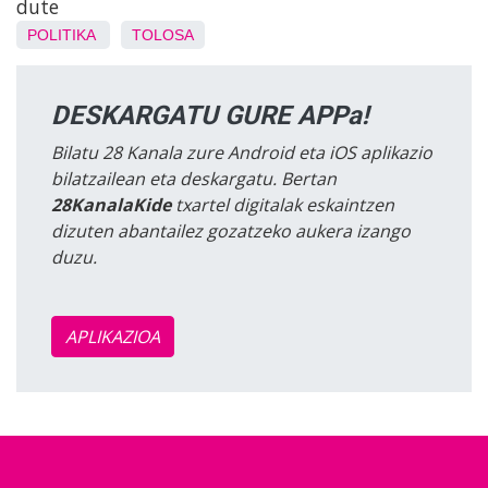
dute
POLITIKA
TOLOSA
DESKARGATU GURE APPa!
Bilatu 28 Kanala zure Android eta iOS aplikazio
bilatzailean eta deskargatu. Bertan
28KanalaKide
txartel digitalak eskaintzen
dizuten abantailez gozatzeko aukera izango
duzu.
APLIKAZIOA