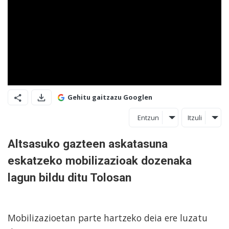
Gehitu gaitzazu Googlen
Entzun
Itzuli
Altsasuko gazteen askatasuna
eskatzeko mobilizazioak dozenaka
lagun bildu ditu Tolosan
Mobilizazioetan parte hartzeko deia ere luzatu