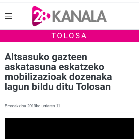
TOLOSA
Altsasuko gazteen
askatasuna eskatzeko
mobilizazioak dozenaka
lagun bildu ditu Tolosan
Erredakzioa
2019ko urriaren 11