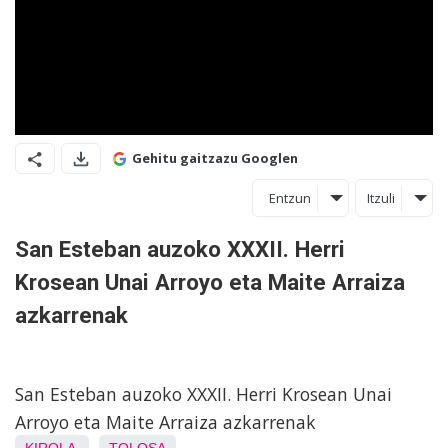
Gehitu gaitzazu Googlen
Entzun
Itzuli
San Esteban auzoko XXXII. Herri
Krosean Unai Arroyo eta Maite Arraiza
azkarrenak
San Esteban auzoko XXXII. Herri Krosean Unai
Arroyo eta Maite Arraiza azkarrenak