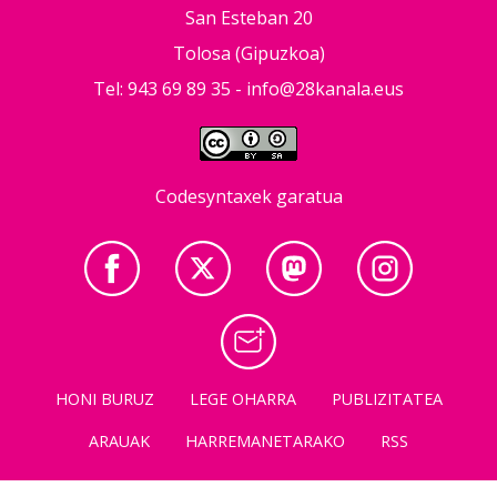
San Esteban 20
Tolosa (Gipuzkoa)
Tel: 943 69 89 35 -
info@28kanala.eus
Codesyntaxek garatua
HONI BURUZ
LEGE OHARRA
PUBLIZITATEA
ARAUAK
HARREMANETARAKO
RSS