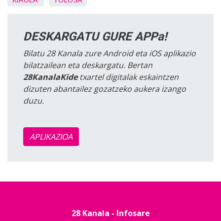
KIROLA
TOLOSA
DESKARGATU GURE APPa!
Bilatu 28 Kanala zure Android eta iOS aplikazio
bilatzailean eta deskargatu. Bertan
28KanalaKide
txartel digitalak eskaintzen
dizuten abantailez gozatzeko aukera izango
duzu.
APLIKAZIOA
28 Kanala - Infosare