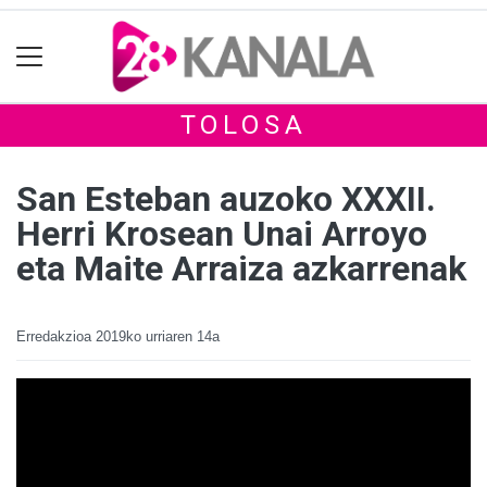
TOLOSA
San Esteban auzoko XXXII.
Herri Krosean Unai Arroyo
eta Maite Arraiza azkarrenak
Erredakzioa
2019ko urriaren 14a