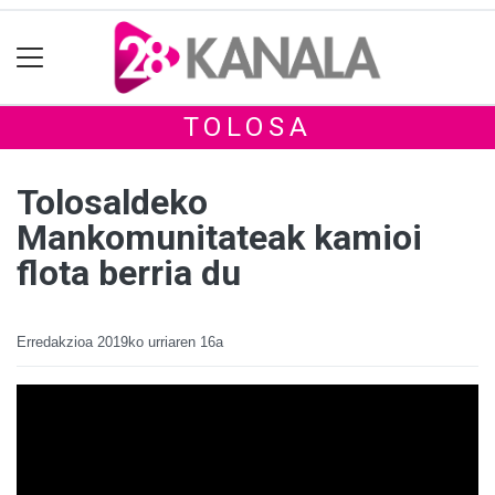
TOLOSA
Tolosaldeko
Mankomunitateak kamioi
flota berria du
Erredakzioa
2019ko urriaren 16a