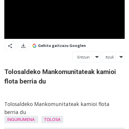
Gehitu gaitzazu Googlen
Entzun
Itzuli
Tolosaldeko Mankomunitateak kamioi
flota berria du
Tolosaldeko Mankomunitateak kamioi flota
berria du
INGURUMENA
TOLOSA