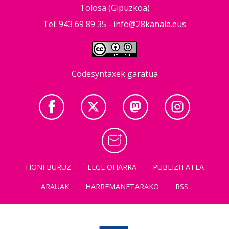
Tolosa (Gipuzkoa)
Tel: 943 69 89 35 -
info@28kanala.eus
Codesyntaxek garatua
HONI BURUZ
LEGE OHARRA
PUBLIZITATEA
ARAUAK
HARREMANETARAKO
RSS