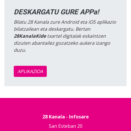
DESKARGATU GURE APPa!
Bilatu 28 Kanala zure Android eta iOS aplikazio
bilatzailean eta deskargatu. Bertan
28KanalaKide
txartel digitalak eskaintzen
dizuten abantailez gozatzeko aukera izango
duzu.
APLIKAZIOA
28 Kanala - Infosare
San Esteban 20