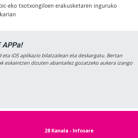
opic-eko txotxongiloen erakusketaren inguruko
ekarian
 APPa!
 eta iOS aplikazio bilatzailean eta deskargatu. Bertan
lak eskaintzen dizuten abantailez gozatzeko aukera izango
28 Kanala - Infosare