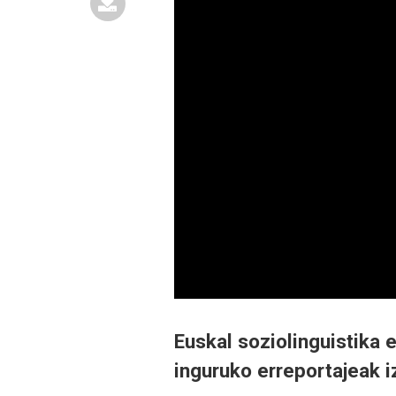
Euskal soziolinguistika 
inguruko erreportajeak i