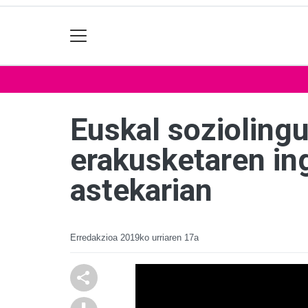
Euskal soziolingu
erakusketaren in
astekarian
Erredakzioa
2019ko urriaren 17a