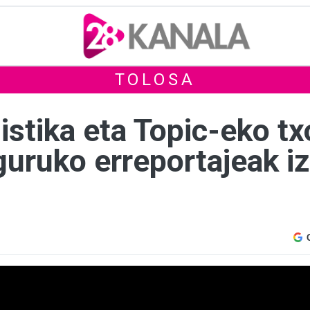
TOLOSA
istika eta Topic-eko t
guruko erreportajeak i