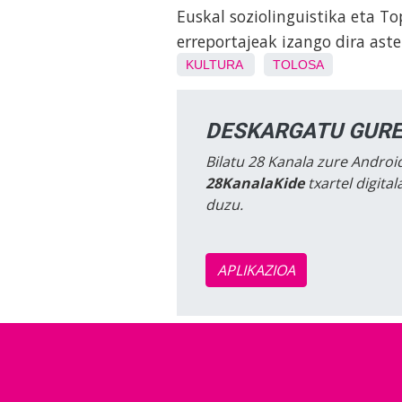
Euskal soziolinguistika eta T
erreportajeak izango dira ast
KULTURA
TOLOSA
DESKARGATU GURE
Bilatu 28 Kanala zure Android
28KanalaKide
txartel digita
duzu.
APLIKAZIOA