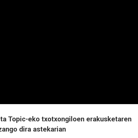
eta Topic-eko txotxongiloen erakusketaren
zango dira astekarian