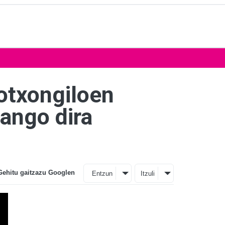
xotxongiloen
zango dira
Gehitu gaitzazu Googlen
Entzun
Itzuli