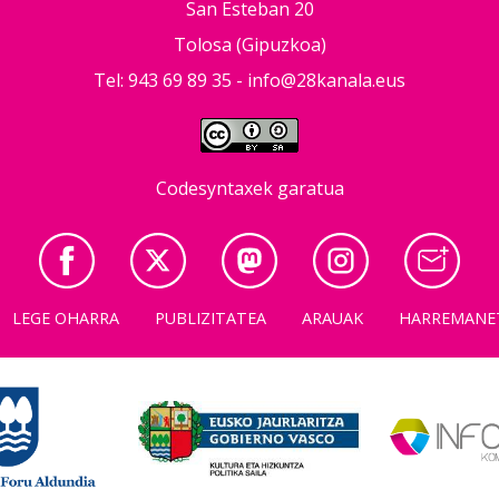
San Esteban 20
Tolosa (Gipuzkoa)
Tel: 943 69 89 35 -
info@28kanala.eus
Codesyntaxek garatua
LEGE OHARRA
PUBLIZITATEA
ARAUAK
HARREMANE