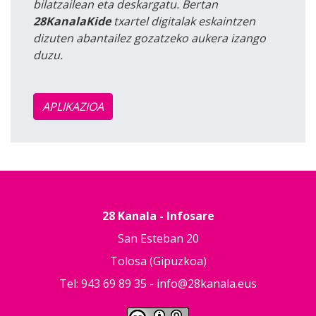
bilatzailean eta deskargatu. Bertan
28KanalaKide
txartel digitalak eskaintzen
dizuten abantailez gozatzeko aukera izango
duzu.
APLIKAZIOA
28 Kanala - Infosare
San Esteban 20
Tolosa (Gipuzkoa)
Tel: 943 69 89 35 -
info@28kanala.eus