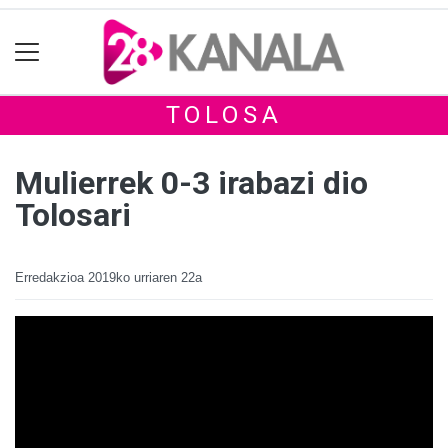
TOLOSA
Mulierrek 0-3 irabazi dio
Tolosari
Erredakzioa
2019ko urriaren 22a