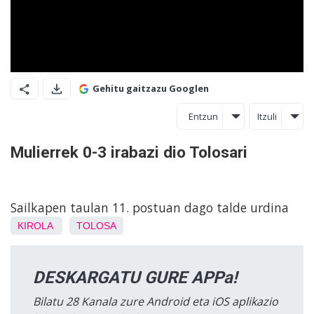
Gehitu gaitzazu Googlen
Entzun
Itzuli
Mulierrek 0-3 irabazi dio Tolosari
Sailkapen taulan 11. postuan dago talde urdina
KIROLA
TOLOSA
DESKARGATU GURE APPa!
Bilatu 28 Kanala zure Android eta iOS aplikazio