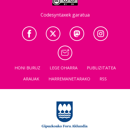
Codesyntaxek garatua
HONI BURUZ
LEGE OHARRA
PUBLIZITATEA
ARAUAK
HARREMANETARAKO
RSS