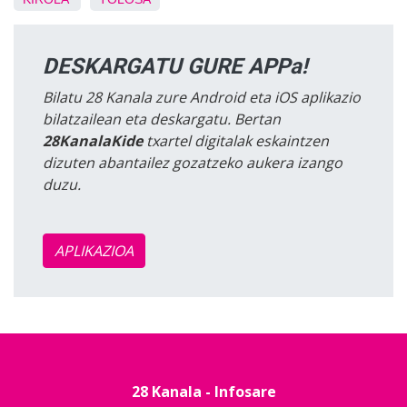
DESKARGATU GURE APPa!
Bilatu 28 Kanala zure Android eta iOS aplikazio
bilatzailean eta deskargatu. Bertan
28KanalaKide
txartel digitalak eskaintzen
dizuten abantailez gozatzeko aukera izango
duzu.
APLIKAZIOA
28 Kanala - Infosare