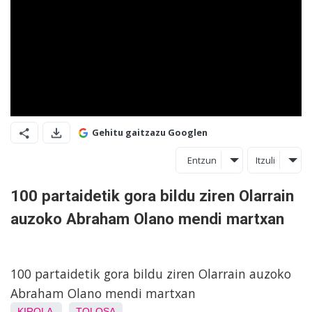
Gehitu gaitzazu Googlen
Entzun
Itzuli
100 partaidetik gora bildu ziren Olarrain
auzoko Abraham Olano mendi martxan
100 partaidetik gora bildu ziren Olarrain auzoko
Abraham Olano mendi martxan
KIROLA
TOLOSA