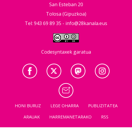
San Esteban 20
Tolosa (Gipuzkoa)
Tel: 943 69 89 35 -
info@28kanala.eus
Codesyntaxek garatua
HONI BURUZ
LEGE OHARRA
PUBLIZITATEA
ARAUAK
HARREMANETARAKO
RSS