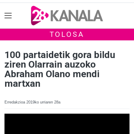
TOLOSA
100 partaidetik gora bildu
ziren Olarrain auzoko
Abraham Olano mendi
martxan
Erredakzioa
2019ko urriaren 28a