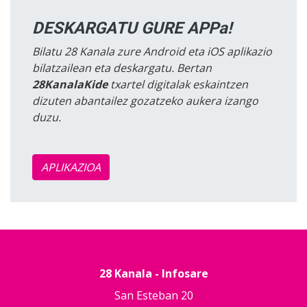
DESKARGATU GURE APPa!
Bilatu 28 Kanala zure Android eta iOS aplikazio
bilatzailean eta deskargatu. Bertan
28KanalaKide
txartel digitalak eskaintzen
dizuten abantailez gozatzeko aukera izango
duzu.
APLIKAZIOA
28 Kanala - Infosare
San Esteban 20