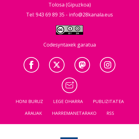
Tolosa (Gipuzkoa)
Tel: 943 69 89 35 -
info@28kanala.eus
Codesyntaxek garatua
HONI BURUZ
LEGE OHARRA
PUBLIZITATEA
ARAUAK
HARREMANETARAKO
RSS