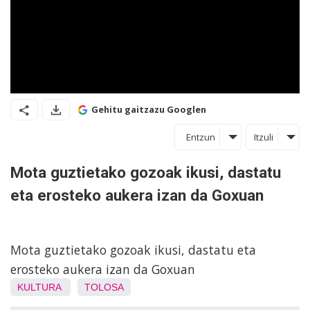
Gehitu gaitzazu Googlen
Entzun
Itzuli
Mota guztietako gozoak ikusi, dastatu
eta erosteko aukera izan da Goxuan
Mota guztietako gozoak ikusi, dastatu eta
erosteko aukera izan da Goxuan
KULTURA
TOLOSA