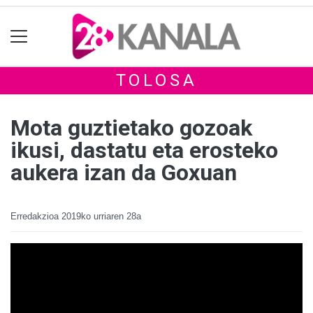
TOLOSA
Mota guztietako gozoak
ikusi, dastatu eta erosteko
aukera izan da Goxuan
Erredakzioa
2019ko urriaren 28a