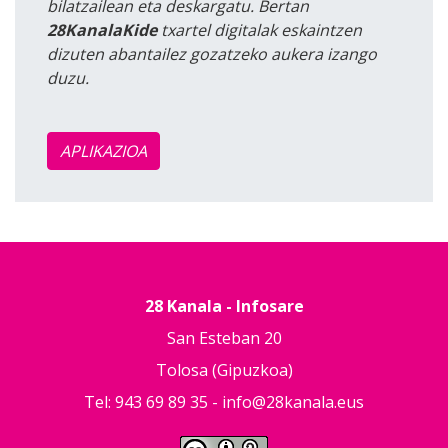
bilatzailean eta deskargatu. Bertan
28KanalaKide
txartel digitalak eskaintzen
dizuten abantailez gozatzeko aukera izango
duzu.
APLIKAZIOA
28 Kanala - Infosare
San Esteban 20
Tolosa (Gipuzkoa)
Tel: 943 69 89 35 -
info@28kanala.eus