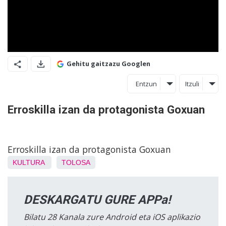
Gehitu gaitzazu Googlen
Entzun
Itzuli
Erroskilla izan da protagonista Goxuan
Erroskilla izan da protagonista Goxuan
KULTURA
TOLOSA
DESKARGATU GURE APPa!
Bilatu 28 Kanala zure Android eta iOS aplikazio