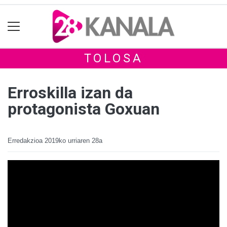
TOLOSA
Erroskilla izan da
protagonista Goxuan
Erredakzioa
2019ko urriaren 28a