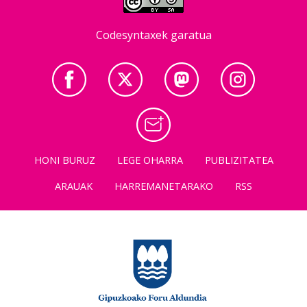
Codesyntaxek garatua
HONI BURUZ
LEGE OHARRA
PUBLIZITATEA
ARAUAK
HARREMANETARAKO
RSS