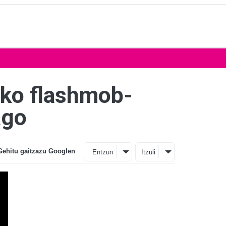
eko flashmob-
ago
Gehitu gaitzazu Googlen
Entzun
Itzuli