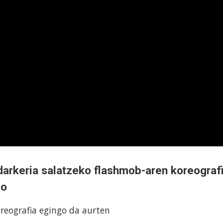
arkeria salatzeko flashmob-aren koreograf
go
oreografia egingo da aurten