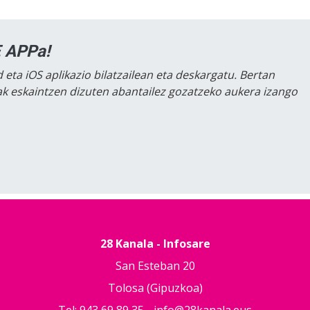
 APPa!
 eta iOS aplikazio bilatzailean eta deskargatu. Bertan
lak eskaintzen dizuten abantailez gozatzeko aukera izango
28 Kanala - Infosare
San Esteban 20
Tolosa (Gipuzkoa)
Tel: 943 69 89 35 -
info@28kanala.eus