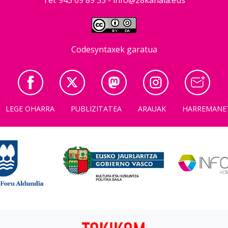
Codesyntaxek garatua
LEGE OHARRA
PUBLIZITATEA
ARAUAK
HARREMANE