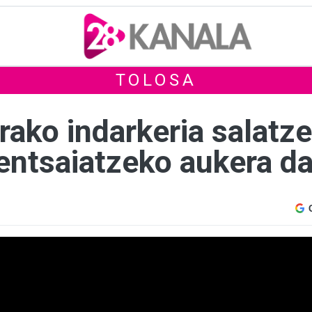
TOLOSA
ko indarkeria salatz
 entsaiatzeko aukera d