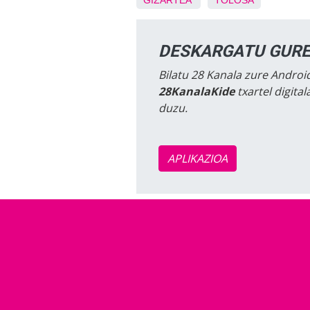
GIZARTEA
TOLOSA
DESKARGATU GURE
Bilatu 28 Kanala zure Android
28KanalaKide
txartel digita
duzu.
APLIKAZIOA