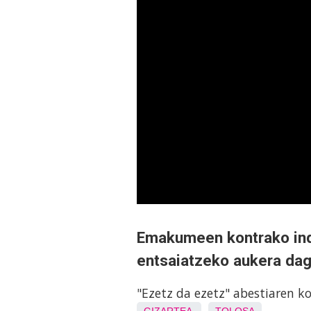
Emakumeen kontrako ind
entsaiatzeko aukera da
"Ezetz da ezetz" abestiaren k