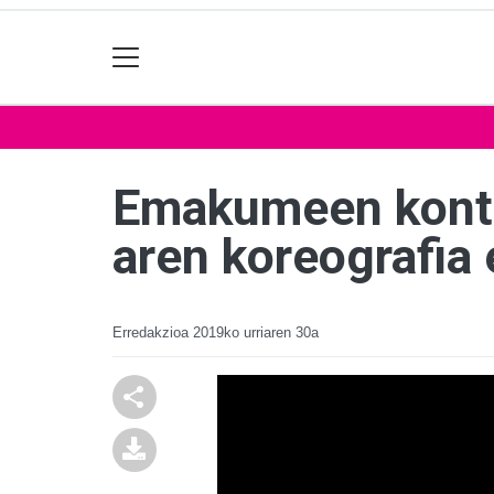
Emakumeen kontra
aren koreografia
Erredakzioa
2019ko urriaren 30a