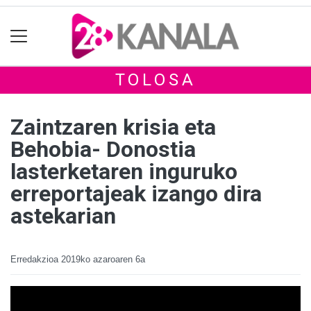
TOLOSA
Zaintzaren krisia eta
Behobia- Donostia
lasterketaren inguruko
erreportajeak izango dira
astekarian
Erredakzioa
2019ko azaroaren 6a