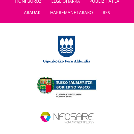
HONI BURUZ
LEGE OHARRA
PUBLIZITATEA
ARAUAK
HARREMANETARAKO
RSS