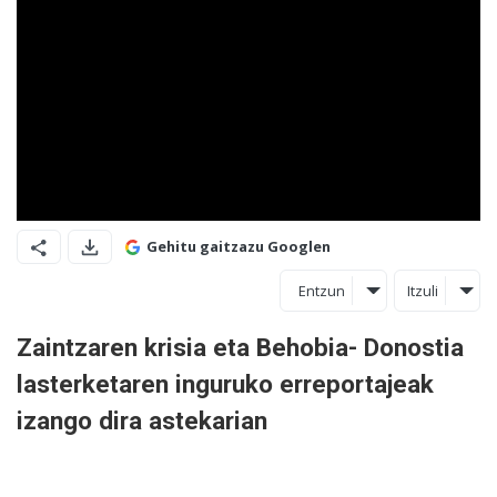
Gehitu gaitzazu Googlen
Entzun
Itzuli
Zaintzaren krisia eta Behobia- Donostia
lasterketaren inguruko erreportajeak
izango dira astekarian