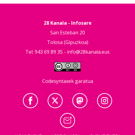
28 Kanala - Infosare
San Esteban 20
Tolosa (Gipuzkoa)
Tel: 943 69 89 35 -
info@28kanala.eus
Codesyntaxek garatua