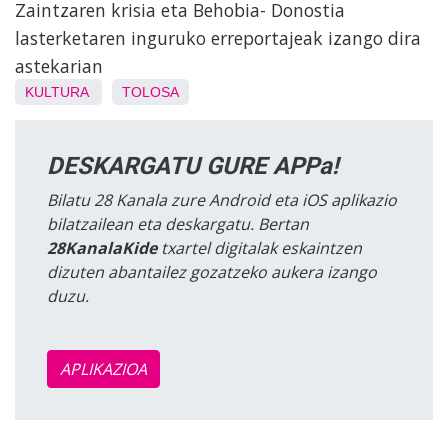
Zaintzaren krisia eta Behobia- Donostia
lasterketaren inguruko erreportajeak izango dira
astekarian
KULTURA
TOLOSA
DESKARGATU GURE APPa!
Bilatu 28 Kanala zure Android eta iOS aplikazio
bilatzailean eta deskargatu. Bertan
28KanalaKide
txartel digitalak eskaintzen
dizuten abantailez gozatzeko aukera izango
duzu.
APLIKAZIOA