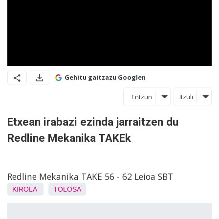
Gehitu gaitzazu Googlen
Entzun
Itzuli
Etxean irabazi ezinda jarraitzen du
Redline Mekanika TAKEk
Redline Mekanika TAKE 56 - 62 Leioa SBT
KIROLA
TOLOSA