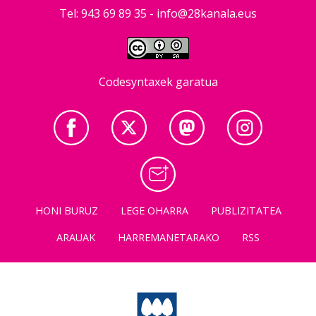
Tel: 943 69 89 35 -
info@28kanala.eus
Codesyntaxek garatua
HONI BURUZ
LEGE OHARRA
PUBLIZITATEA
ARAUAK
HARREMANETARAKO
RSS