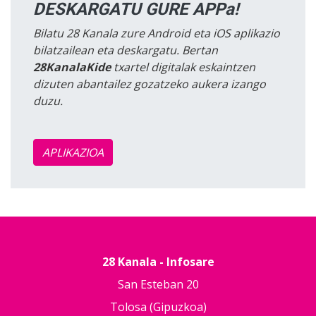
DESKARGATU GURE APPa!
Bilatu 28 Kanala zure Android eta iOS aplikazio
bilatzailean eta deskargatu. Bertan
28KanalaKide
txartel digitalak eskaintzen
dizuten abantailez gozatzeko aukera izango
duzu.
APLIKAZIOA
28 Kanala - Infosare
San Esteban 20
Tolosa (Gipuzkoa)