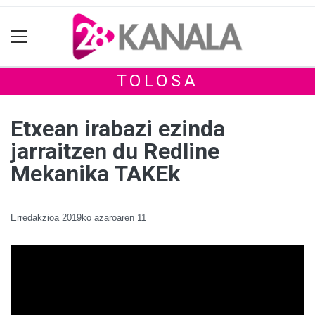
TOLOSA
Etxean irabazi ezinda
jarraitzen du Redline
Mekanika TAKEk
Erredakzioa
2019ko azaroaren 11