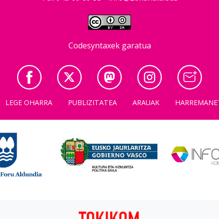
Codesyntaxek garatua
LEGE OHARRA
PUBLIZITATEA
ARAUAK
HARREMANE