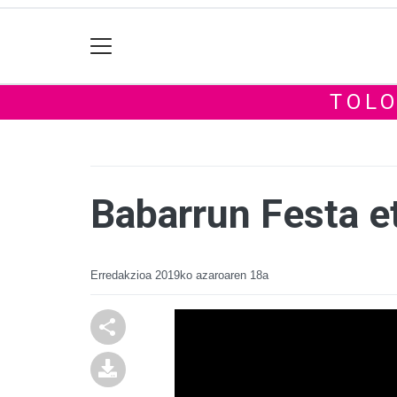
TOLO
Babarrun Festa e
Erredakzioa
2019ko azaroaren 18a