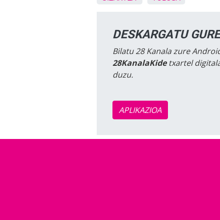
DESKARGATU GURE
Bilatu 28 Kanala zure Android
28KanalaKide
txartel digita
duzu.
APLIKAZIOA