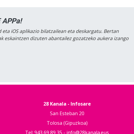
 APPa!
 eta iOS aplikazio bilatzailean eta deskargatu. Bertan
lak eskaintzen dizuten abantailez gozatzeko aukera izango
28 Kanala - Infosare
San Esteban 20
Tolosa (Gipuzkoa)
Tel: 943 69 89 35 -
info@28kanala.eus