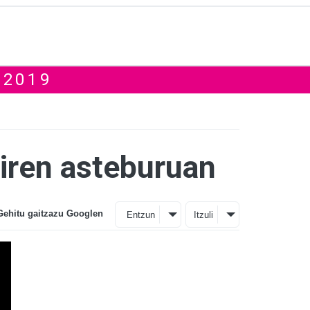
 2019
ziren asteburuan
Gehitu gaitzazu Googlen
Entzun
Itzuli