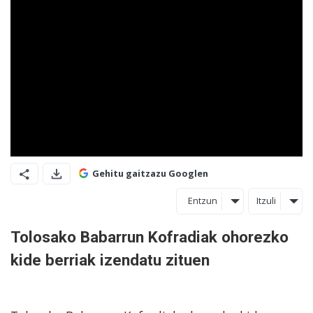
Gehitu gaitzazu Googlen
Entzun
Itzuli
Tolosako Babarrun Kofradiak ohorezko
kide berriak izendatu zituen