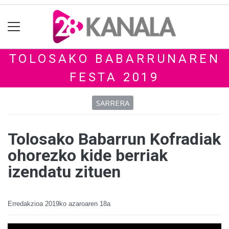
TOLOSAKO BABARRUNAREN
FESTA 2019
SARRERA
Tolosako Babarrun Kofradiak
ohorezko kide berriak
izendatu zituen
Erredakzioa
2019ko azaroaren 18a