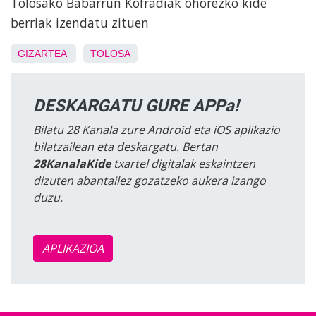
Tolosako Babarrun Kofradiak ohorezko kide
berriak izendatu zituen
GIZARTEA
TOLOSA
DESKARGATU GURE APPa!
Bilatu 28 Kanala zure Android eta iOS aplikazio
bilatzailean eta deskargatu. Bertan
28KanalaKide
txartel digitalak eskaintzen
dizuten abantailez gozatzeko aukera izango
duzu.
APLIKAZIOA