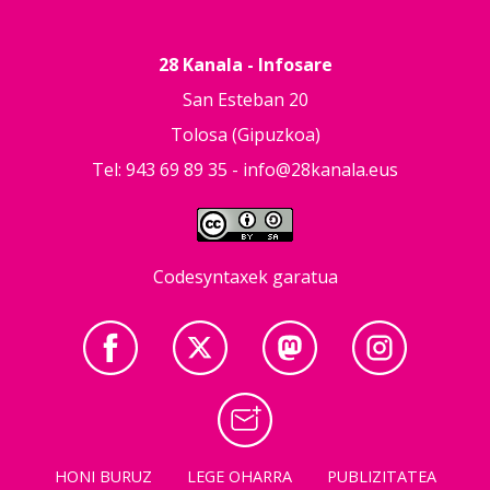
28 Kanala - Infosare
San Esteban 20
Tolosa (Gipuzkoa)
Tel: 943 69 89 35 -
info@28kanala.eus
Codesyntaxek garatua
HONI BURUZ
LEGE OHARRA
PUBLIZITATEA