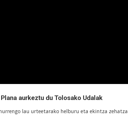
Plana aurkeztu du Tolosako Udalak
hurrengo lau urteetarako helburu eta ekintza zehatz