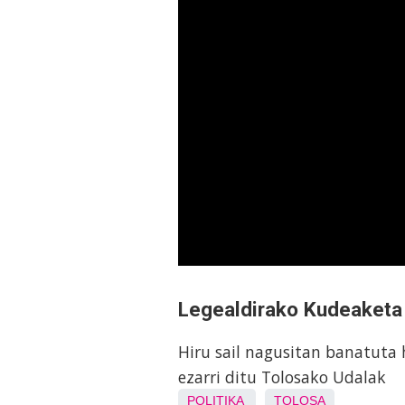
Legealdirako Kudeaketa 
Hiru sail nagusitan banatuta 
ezarri ditu Tolosako Udalak
POLITIKA
TOLOSA