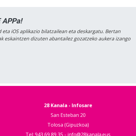
 APPa!
 eta iOS aplikazio bilatzailean eta deskargatu. Bertan
lak eskaintzen dizuten abantailez gozatzeko aukera izango
28 Kanala - Infosare
San Esteban 20
Tolosa (Gipuzkoa)
Tel: 943 69 89 35 -
info@28kanala.eus