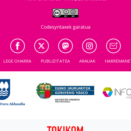
Codesyntaxek garatua
LEGE OHARRA
PUBLIZITATEA
ARAUAK
HARREMANE