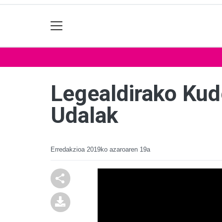
Legealdirako Kud
Udalak
Erredakzioa
2019ko azaroaren 19a