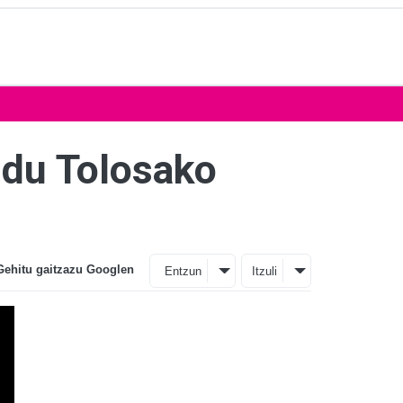
 du Tolosako
Gehitu gaitzazu Googlen
Entzun
Itzuli