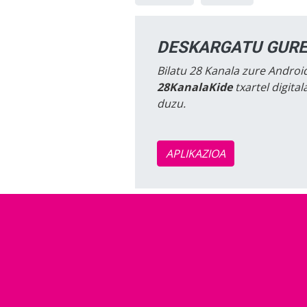
DESKARGATU GURE
Bilatu 28 Kanala zure Android
28KanalaKide
txartel digita
duzu.
APLIKAZIOA