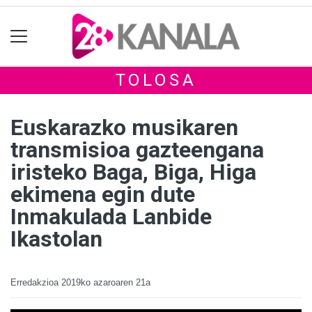
TOLOSA
Euskarazko musikaren
transmisioa gazteengana
iristeko Baga, Biga, Higa
ekimena egin dute
Inmakulada Lanbide
Ikastolan
Erredakzioa
2019ko azaroaren 21a