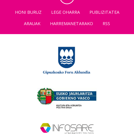
HONI BURUZ
LEGE OHARRA
PUBLIZITATEA
ARAUAK
HARREMANETARAKO
RSS