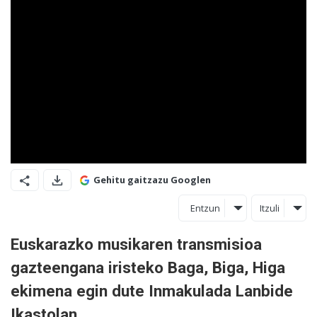
Gehitu gaitzazu Googlen
Entzun
Itzuli
Euskarazko musikaren transmisioa
gazteengana iristeko Baga, Biga, Higa
ekimena egin dute Inmakulada Lanbide
Ikastolan