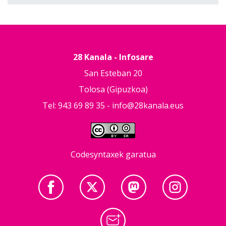
28 Kanala - Infosare
San Esteban 20
Tolosa (Gipuzkoa)
Tel: 943 69 89 35 -
info@28kanala.eus
Codesyntaxek garatua