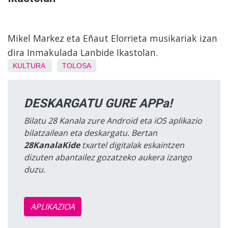
Mikel Markez eta Eñaut Elorrieta musikariak izan
dira Inmakulada Lanbide Ikastolan.
KULTURA
TOLOSA
DESKARGATU GURE APPa!
Bilatu 28 Kanala zure Android eta iOS aplikazio
bilatzailean eta deskargatu. Bertan
28KanalaKide
txartel digitalak eskaintzen
dizuten abantailez gozatzeko aukera izango
duzu.
APLIKAZIOA