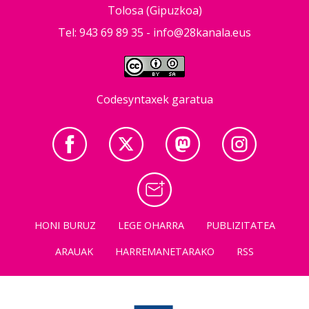
Tolosa (Gipuzkoa)
Tel: 943 69 89 35 -
info@28kanala.eus
Codesyntaxek garatua
HONI BURUZ
LEGE OHARRA
PUBLIZITATEA
ARAUAK
HARREMANETARAKO
RSS