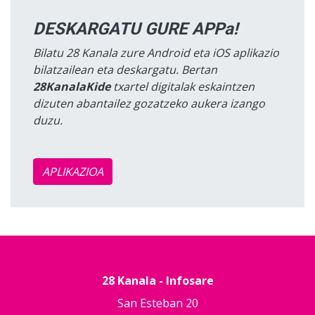
DESKARGATU GURE APPa!
Bilatu 28 Kanala zure Android eta iOS aplikazio
bilatzailean eta deskargatu. Bertan
28KanalaKide
txartel digitalak eskaintzen
dizuten abantailez gozatzeko aukera izango
duzu.
APLIKAZIOA
28 Kanala - Infosare
San Esteban 20