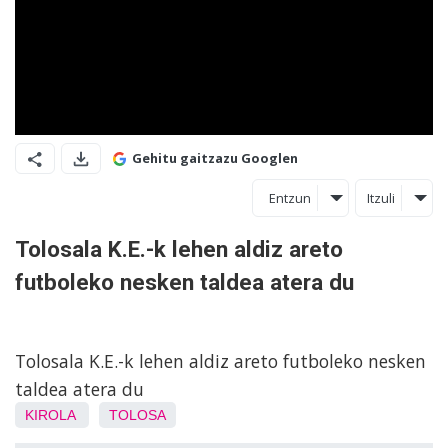
Gehitu gaitzazu Googlen
Entzun
Itzuli
Tolosala K.E.-k lehen aldiz areto
futboleko nesken taldea atera du
Tolosala K.E.-k lehen aldiz areto futboleko nesken
taldea atera du
KIROLA
TOLOSA