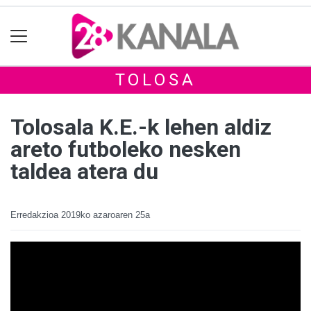
TOLOSA
Tolosala K.E.-k lehen aldiz
areto futboleko nesken
taldea atera du
Erredakzioa
2019ko azaroaren 25a