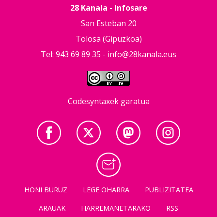
28 Kanala - Infosare
San Esteban 20
Tolosa (Gipuzkoa)
Tel: 943 69 89 35 -
info@28kanala.eus
Codesyntaxek garatua
HONI BURUZ
LEGE OHARRA
PUBLIZITATEA
ARAUAK
HARREMANETARAKO
RSS