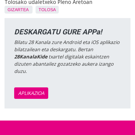
Tolosako udaletxeko Pleno Aretoan
GIZARTEA
TOLOSA
DESKARGATU GURE APPa!
Bilatu 28 Kanala zure Android eta iOS aplikazio
bilatzailean eta deskargatu. Bertan
28KanalaKide
txartel digitalak eskaintzen
dizuten abantailez gozatzeko aukera izango
duzu.
APLIKAZIOA