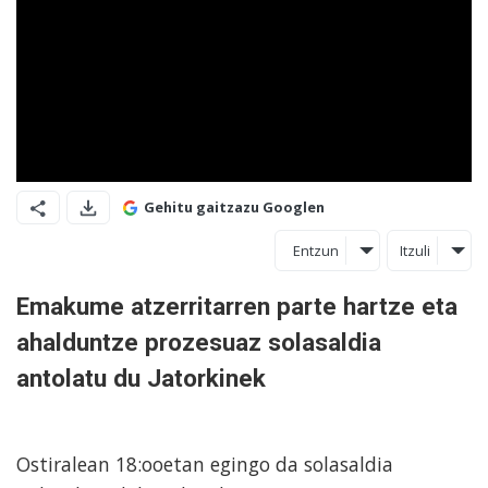
Gehitu gaitzazu Googlen
Entzun
Itzuli
Emakume atzerritarren parte hartze eta
ahalduntze prozesuaz solasaldia
antolatu du Jatorkinek
Ostiralean 18:ooetan egingo da solasaldia