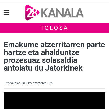
TOLOSA
Emakume atzerritarren parte
hartze eta ahalduntze
prozesuaz solasaldia
antolatu du Jatorkinek
Erredakzioa
2019ko azaroaren 27a