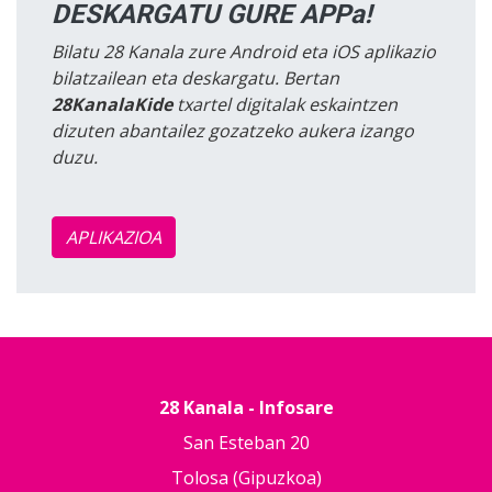
DESKARGATU GURE APPa!
Bilatu 28 Kanala zure Android eta iOS aplikazio
bilatzailean eta deskargatu. Bertan
28KanalaKide
txartel digitalak eskaintzen
dizuten abantailez gozatzeko aukera izango
duzu.
APLIKAZIOA
28 Kanala - Infosare
San Esteban 20
Tolosa (Gipuzkoa)