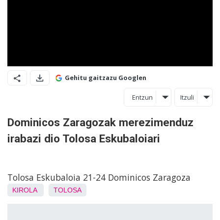
Gehitu gaitzazu Googlen
Entzun
Itzuli
Dominicos Zaragozak merezimenduz
irabazi dio Tolosa Eskubaloiari
Tolosa Eskubaloia 21-24 Dominicos Zaragoza
KIROLA
TOLOSA