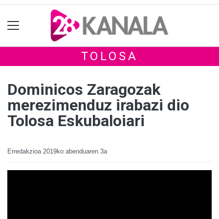
TOLOSA
Dominicos Zaragozak
merezimenduz irabazi dio
Tolosa Eskubaloiari
Erredakzioa
2019ko abenduaren 3a