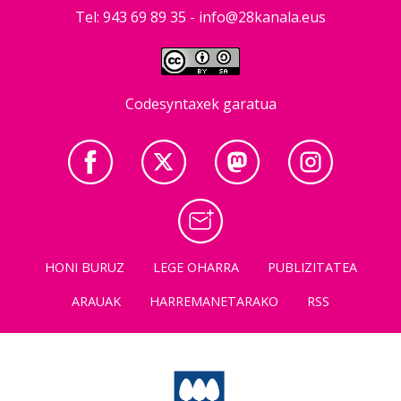
Tel: 943 69 89 35 -
info@28kanala.eus
Codesyntaxek garatua
HONI BURUZ
LEGE OHARRA
PUBLIZITATEA
ARAUAK
HARREMANETARAKO
RSS